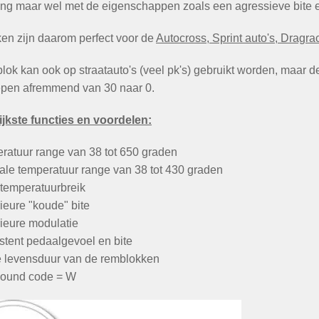
g maar wel met de eigenschappen zoals een agressieve bite 
en zijn daarom perfect voor de
Autocross, Sprint auto's, Dragra
lok kan ook op straatauto's (veel pk's) gebruikt worden, maar 
epen afremmend van 30 naar 0.
jkste functies en voordelen:
ratuur range van 38 tot 650 graden
ale temperatuur range van 38 tot 430 graden
 temperatuurbreik
ieure "koude" bite
ieure modulatie
stent pedaalgevoel en bite
 levensduur van de remblokken
ound code = W