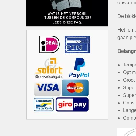
opwarmin
De blokk
Het remb
gaan pi
Belangri
Tempe
Optim
Groot
Super
Super
Consi
Lange
Comp