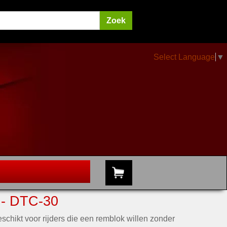
Select Language
▼
 DTC-30
schikt voor rijders die een remblok willen zonder