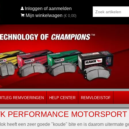
Inloggen of aanmelden
Mijn winkelwagen
(€
0,00
)
UITLEG REMVOERINGEN
HELP CENTER
REMVLOEISTOF
K PERFORMANCE MOTORSPORT -
lok heeft een zeer goede "koude" bite en is daarom uitermate ge