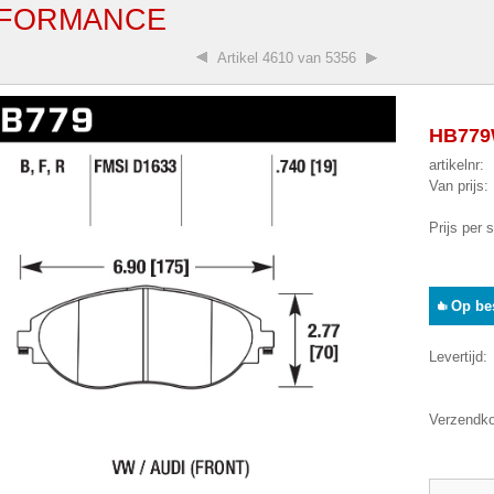
FORMANCE
Artikel
4610 van 5356
HB779W
artikelnr:
Van prijs:
Prijs per 
Op bes
Levertijd:
Verzendko