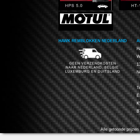
HAWK REMBLOKKEN NEDERLAND
A
H
W
1
N
T
E
K
B
Alle getoonde prijzen 