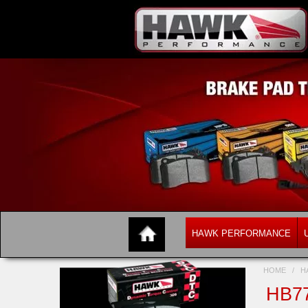
HAWK PERFORMANCE
HOME
/
H
HB7