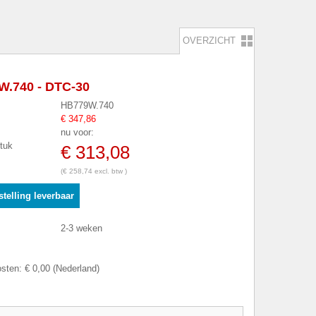
OVERZICHT
.740 - DTC-30
HB779W.740
€ 347,86
nu voor:
stuk
€ 313,08
(€ 258,74 excl. btw )
telling leverbaar
2-3 weken
sten: € 0,00 (Nederland)