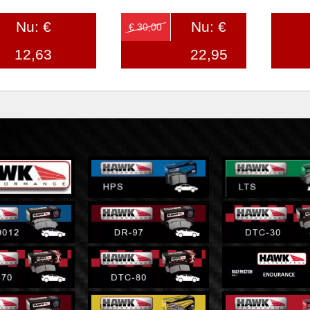
Nu: €
Nu: €
€ 30,00
12,63
22,95