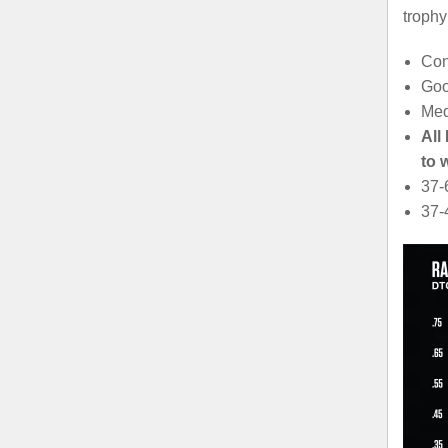
trophy
Con
Goo
Med
All
to 
37-
37-