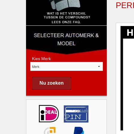
PER
Kies Merk
Nu zoeken