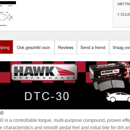
HB779W
€
313,0
jving
Ook geschikt voor:
Reviews
Send a friend
Vraag ove
30
 is a controllable torque, multi-purpose compound, proven effecti
e characteristics and smooth pedal feel and initial bite for dirt