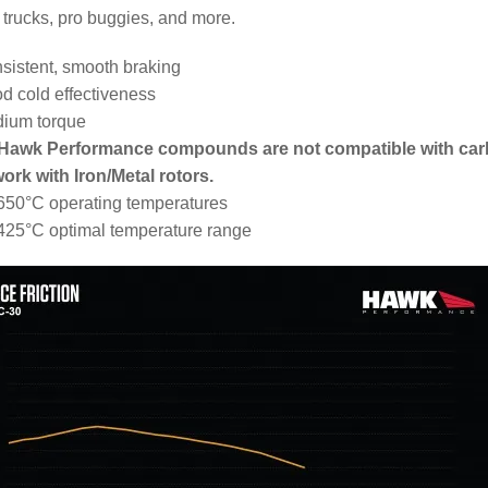
 trucks, pro buggies, and more.
sistent, smooth braking
d cold effectiveness
ium torque
 Hawk Performance compounds are not compatible with car
work with Iron/Metal rotors.
650°C operating temperatures
425°C optimal temperature range