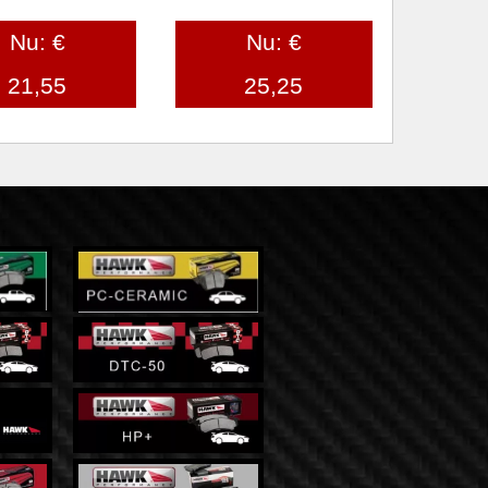
Nu: €
Nu: €
21,55
25,25