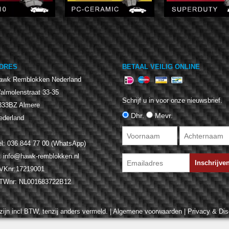
DRES
BETAAL VEILIG ONLINE
awk Remblokken Nederland
almolenstraat 33-35
Schrijf u in voor onze nieuwsbrief.
333BZ
Almere
Dhr.
Mevr.
ederland
el:
036 844 77 00 (WhatsApp)
:
info@hawk-remblokken.nl
VKnr:17219001
TWnr:
NL001683722B12
zijn incl BTW, tenzij anders vermeld. |
Algemene voorwaarden
|
Privacy & Dis