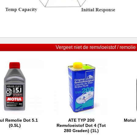
Vergeet niet de remvloeistof / remolie 
ul Remolie Dot 5.1
ATE TYP 200
Motul
In winkelwagen
In winkelwagen
In
(0.5L)
Remvloeistof Dot 4 (tot
280 Graden) (1L)