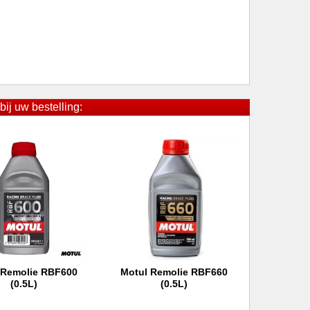
bij uw bestelling:
 Remolie RBF600
Motul Remolie RBF660
 winkelwagen
In winkelwagen
(0.5L)
(0.5L)