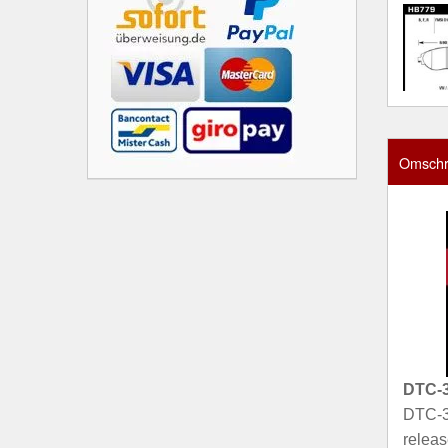
Omschri
DTC-
DTC-30
releas