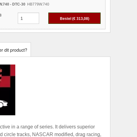
.740 - DTC-30
HB779W.740
8
Bestel (€
313,08
)
r dit product?
ve in a range of series. It delivers superior
 and circle tracks, NASCAR modified, drag racing,