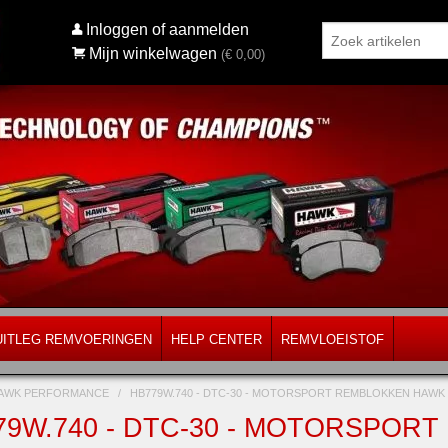
Inloggen of aanmelden
Mijn winkelwagen
(€
0,00
)
UITLEG REMVOERINGEN
HELP CENTER
REMVLOEISTOF
AWK PERFORMANCE
/
HB779W.740 - DTC-30 - MOTORSPORT REMBLOKKEN HAW
79W.740 - DTC-30 - MOTORSPOR