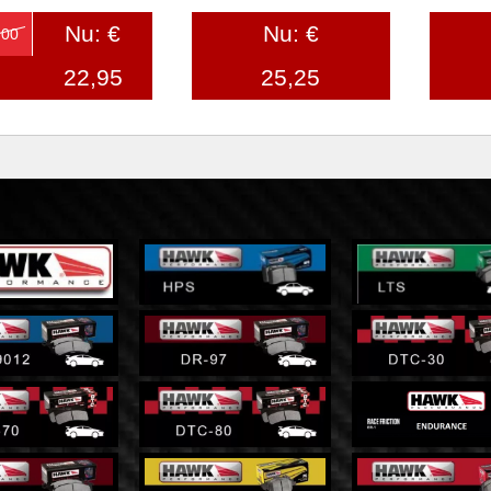
Nu: €
Nu: €
,00
22,95
25,25