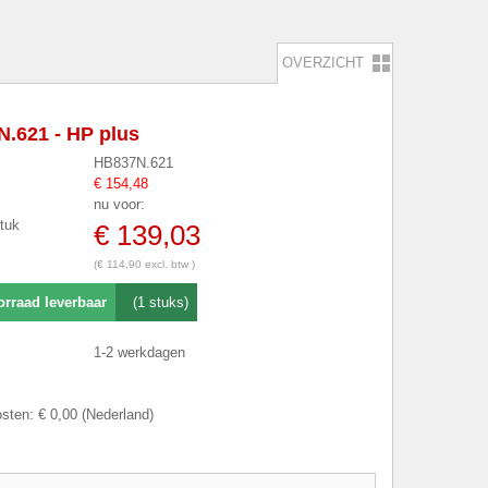
OVERZICHT
.621 - HP plus
HB837N.621
€ 154,48
nu voor:
stuk
€ 139,03
(€ 114,90 excl. btw )
orraad leverbaar
(1 stuks)
1-2 werkdagen
sten: € 0,00 (Nederland)