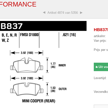
FORMANCE
Artikel
4874 van 5356
HB837N
artikelnr:
Van prijs:
Prijs per 
Uit vo
Levertijd:
Verzendko