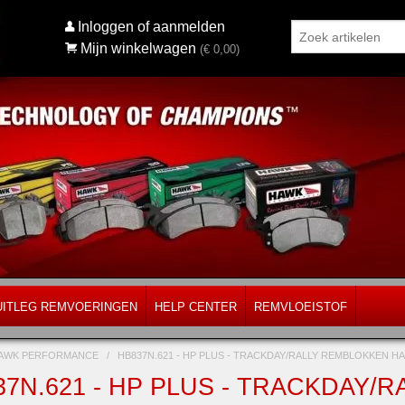
Inloggen of aanmelden
Mijn winkelwagen
(€
0,00
)
UITLEG REMVOERINGEN
HELP CENTER
REMVLOEISTOF
AWK PERFORMANCE
/
HB837N.621 - HP PLUS - TRACKDAY/RALLY REMBLOKKEN
37N.621 - HP PLUS - TRACKDAY