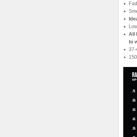
Fad
Smo
Ide
Low
All
to 
37-
150