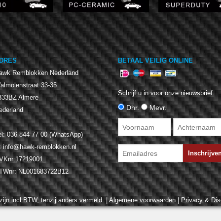
DRES
BETAAL VEILIG ONLINE
awk Remblokken Nederland
almolenstraat 33-35
Schrijf u in voor onze nieuwsbrief.
333BZ
Almere
Dhr.
Mevr.
ederland
el:
036 844 77 00 (WhatsApp)
:
info@hawk-remblokken.nl
VKnr:17219001
TWnr:
NL001683722B12
zijn incl BTW, tenzij anders vermeld. |
Algemene voorwaarden
|
Privacy & Dis