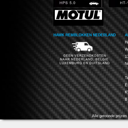
HAWK REMBLOKKEN NEDERLAND
A
H
W
1
N
T
E
K
B
Alle getoonde prijzen 