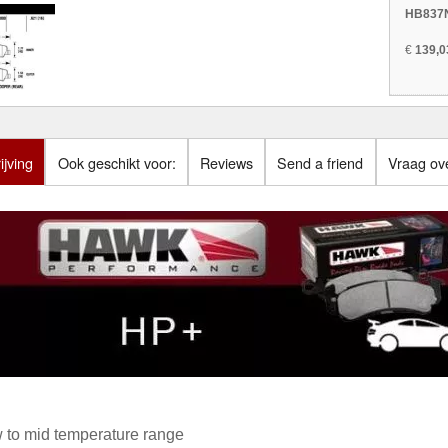
HB837N
€
139,0
jving
Ook geschikt voor:
Reviews
Send a friend
Vraag ove
 to mid temperature range