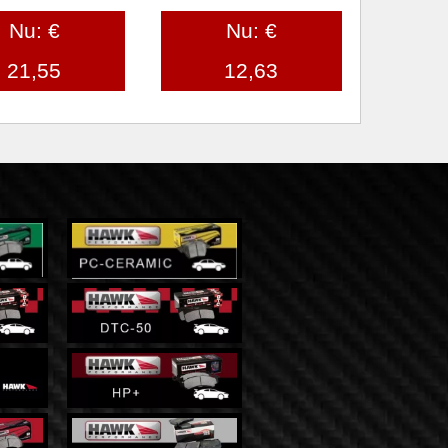
Nu: €
Nu: €
21,55
12,63