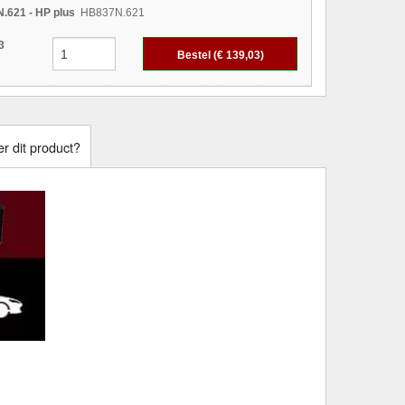
.621 - HP plus
HB837N.621
3
Bestel (€
139,03
)
r dit product?