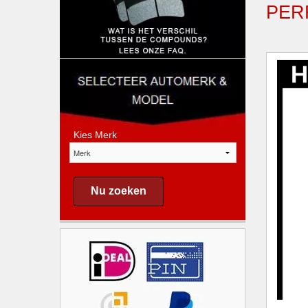
PER
Kies Merk
Nu zoeken