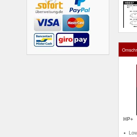
Omschri
HP+
Low