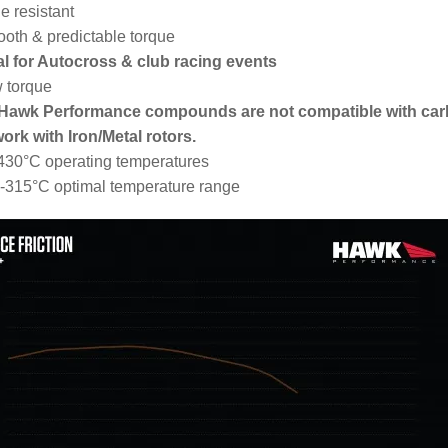
e resistant
oth & predictable torque
al for Autocross & club racing events
 torque
 Hawk Performance compounds are not compatible with car
work with Iron/Metal rotors.
430°C operating temperatures
-315°C optimal temperature range