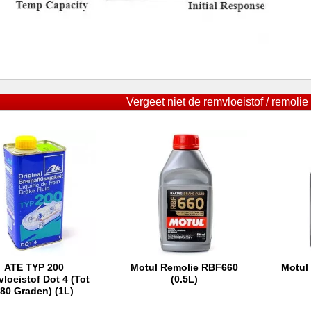
Vergeet niet de remvloeistof / remolie 
ATE TYP 200
Motul Remolie RBF660
Motul
In winkelwagen
In winkelwagen
In
loeistof Dot 4 (tot
(0.5L)
80 Graden) (1L)