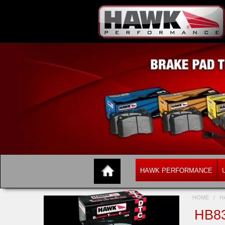
HAWK PERFORMANCE
HOME
/
H
HB8