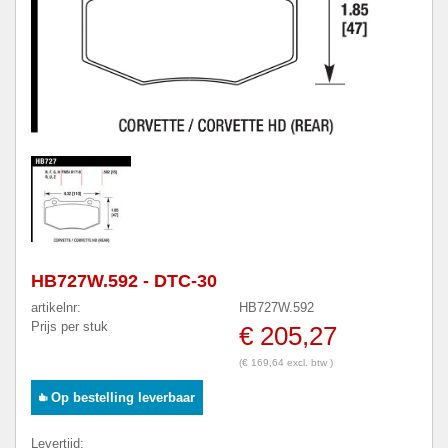
HB727W.592 - DTC-30
artikelnr:
HB727W.592
Prijs per stuk
€ 205,27
(€ 169,64 excl. btw )
Op bestelling leverbaar
Levertijd: