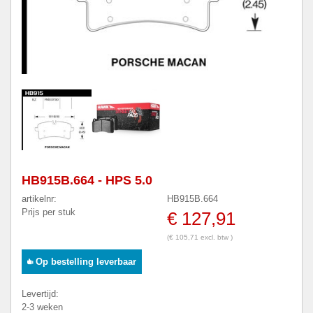
HB915B.664 - HPS 5.0
artikelnr:
HB915B.664
Prijs per stuk
€ 127,91
(€ 105,71 excl. btw )
Op bestelling leverbaar
Levertijd:
2-3 weken