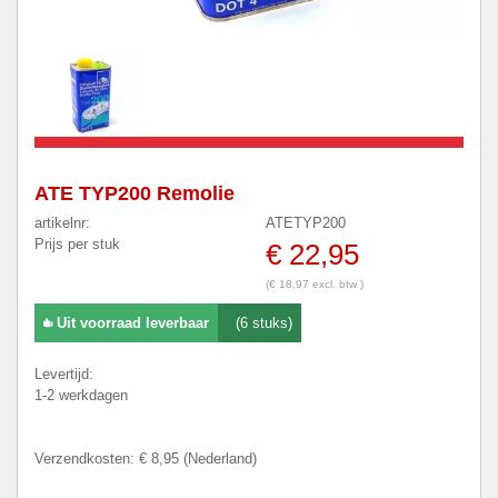
ATE TYP200 Remolie
artikelnr:
ATETYP200
Prijs per stuk
€ 22,95
(€ 18,97 excl. btw )
Uit voorraad leverbaar
(6 stuks)
Levertijd:
1-2 werkdagen
Verzendkosten: € 8,95 (Nederland)