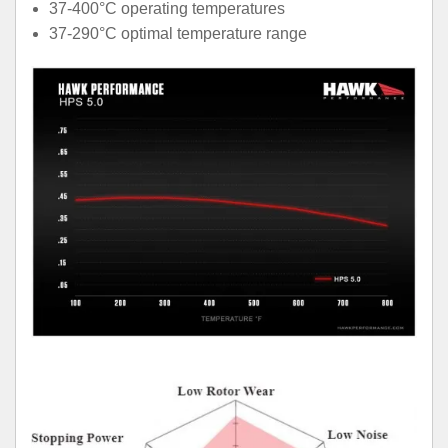
37-400°C operating temperatures
37-290°C optimal temperature range