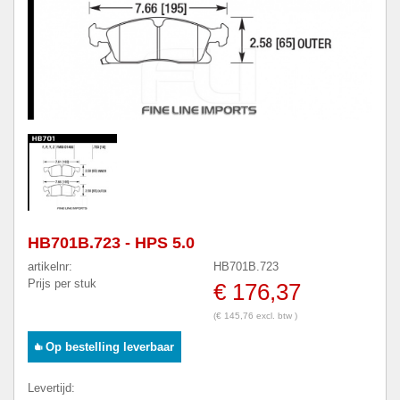
HB701B.723 - HPS 5.0
artikelnr:
HB701B.723
Prijs per stuk
€ 176,37
(€ 145,76 excl. btw )
Op bestelling leverbaar
Levertijd: