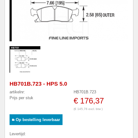
HB701B.723 - HPS 5.0
artikelnr:
HB701B.723
Prijs per stuk
€ 176,37
(€ 145,76 excl. btw )
Op bestelling leverbaar
Levertijd: