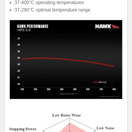
37-400°C operating temperatures
37-290°C optimal temperature range