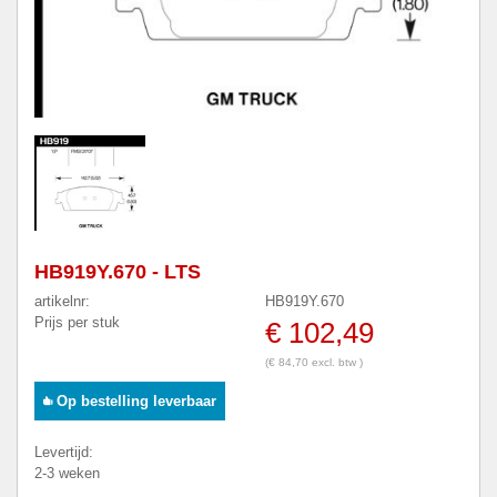
HB919Y.670 - LTS
artikelnr:
HB919Y.670
Prijs per stuk
€ 102,49
(€ 84,70 excl. btw )
Op bestelling leverbaar
Levertijd:
2-3 weken