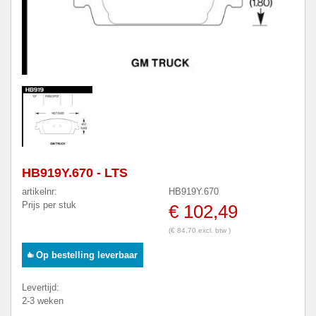
HB919Y.670 - LTS
artikelnr:
HB919Y.670
Prijs per stuk
€ 102,49
(€ 84,70 excl. btw )
Op bestelling leverbaar
Levertijd:
2-3 weken