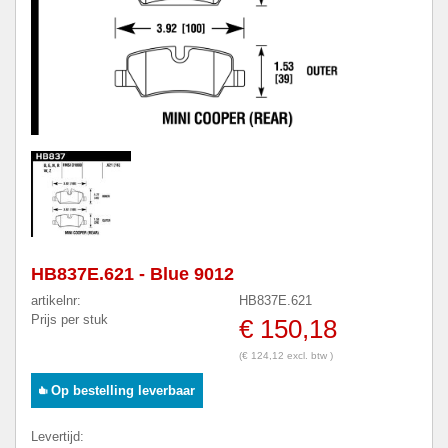
HB837E.621 - Blue 9012
artikelnr:
HB837E.621
Prijs per stuk
€ 150,18
(€ 124,12 excl. btw )
Op bestelling leverbaar
Levertijd: