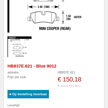
HB837E.621 - Blue 9012
artikelnr:
HB837E.621
Prijs per stuk
€ 150,18
(€ 124,12 excl. btw )
Op bestelling leverbaar
Levertijd: