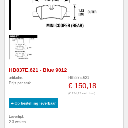
HB837E.621 - Blue 9012
artikelnr:
HB837E.621
Prijs per stuk
€ 150,18
(€ 124,12 excl. btw )
Op bestelling leverbaar
Levertijd:
2-3 weken