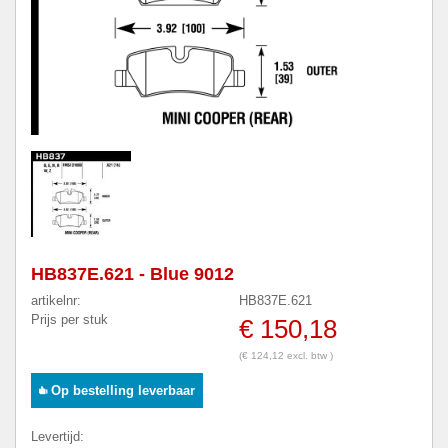
HB837E.621 - Blue 9012
artikelnr:
HB837E.621
Prijs per stuk
€ 150,18
(€ 124,12 excl. btw )
Op bestelling leverbaar
Levertijd: