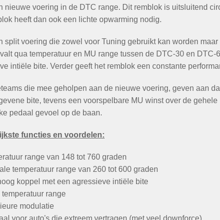
en nieuwe voering in de DTC range.
Dit remblok is uitsluitend ci
lok heeft dan ook een lichte opwarming nodig.
en split voering die zowel voor Tuning gebruikt kan worden maa
alt qua temperatuur en MU range tussen de DTC-30 en DTC-60
ve intiële bite. Verder geeft het remblok een constante performa
teams die mee geholpen aan de nieuwe voering, geven aan da
evene bite, tevens een voorspelbare MU winst over de gehele
ke pedaal gevoel op de baan.
jkste functies en voordelen:
ratuur range van 148 tot 760 graden
ale temperatuur range van 260 tot 600 graden
oog koppel met een agressieve intiële bite
 temperatuur range
ieure modulatie
al voor auto's die extreem vertragen (met veel downforce)