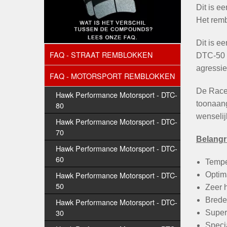
Dit is e
Het remb
Dit is e
FAQ - STRAAT REMBLOKKEN
DTC-50 v
agressie
FAQ - MOTORSPORT REMBLOKKEN
De Race
Hawk Performance Motorsport - DTC-
toonaang
80
wenselij
Hawk Performance Motorsport - DTC-
70
Belangri
Hawk Performance Motorsport - DTC-
60
Tempe
Hawk Performance Motorsport - DTC-
Optim
50
Zeer h
Brede
Hawk Performance Motorsport - DTC-
30
Super
Specia