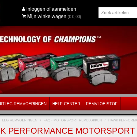
Inloggen of aanmelden
Mijn winkelwagen
(€
0,00
)
UITLEG REMVOERINGEN
HELP CENTER
REMVLOEISTOF
ITLEG REMVOERINGEN
/
FAQ - MOTORSPORT REMBLOKKEN
/
HAWK PERFORMA
K PERFORMANCE MOTORSPORT -