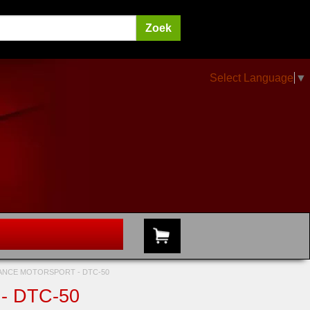
Select Language
▼
NCE MOTORSPORT - DTC-50
 DTC-50