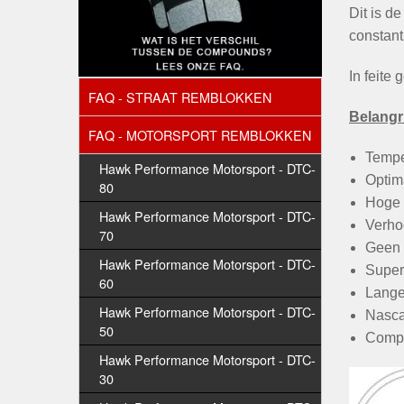
Dit is d
constant
In feite
FAQ - STRAAT REMBLOKKEN
Belangri
FAQ - MOTORSPORT REMBLOKKEN
Tempe
Hawk Performance Motorsport - DTC-
Optim
80
Hoge 
Hawk Performance Motorsport - DTC-
Verho
70
Geen 
Hawk Performance Motorsport - DTC-
Super
60
Lange
Hawk Performance Motorsport - DTC-
Nasca
50
Comp
Hawk Performance Motorsport - DTC-
30