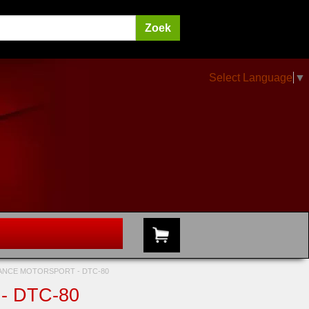
Select Language
▼
NCE MOTORSPORT - DTC-80
 DTC-80