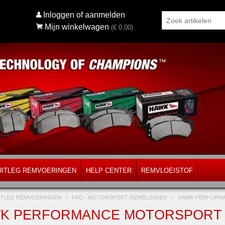
Inloggen of aanmelden
Mijn winkelwagen
(€
0,00
)
UITLEG REMVOERINGEN
HELP CENTER
REMVLOEISTOF
ITLEG REMVOERINGEN
/
FAQ - MOTORSPORT REMBLOKKEN
/
HAWK PERFORMA
K PERFORMANCE MOTORSPORT -