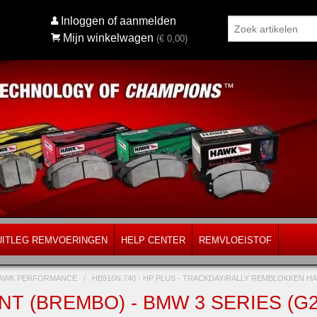
Inloggen of aanmelden
Mijn winkelwagen
(€
0,00
)
UITLEG REMVOERINGEN
HELP CENTER
REMVLOEISTOF
AWK PERFORMANCE
/
HB916N.740 - HP PLUS - TRACKDAY/RALLY REMBLOKKEN
T (BREMBO) - BMW 3 SERIES (G21