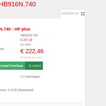
B916N.740
OVERZICHT
.740 - HP plus
HB916N.740
€ 247,18
nu voor:
stuk
€ 222,46
(€ 183,85 excl. btw )
orraad leverbaar
(1 stuks)
1-2 werkdagen
sten: € 0,00 (Nederland)