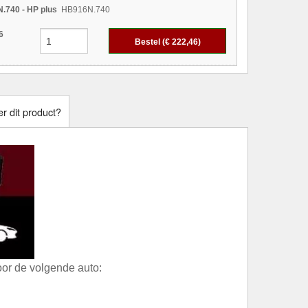
.740 - HP plus
HB916N.740
6
Bestel (€
222,46
)
r dit product?
or de volgende auto: