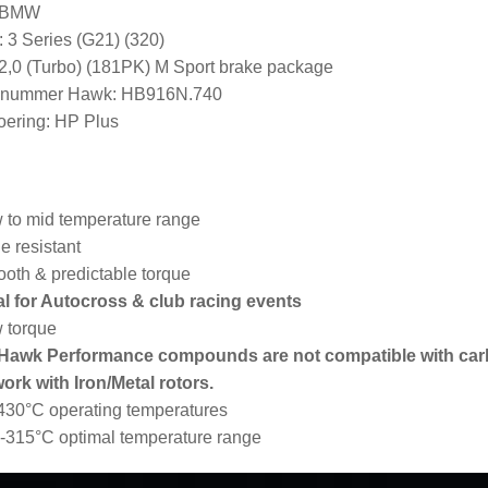
: BMW
 3 Series (G21) (320)
2,0 (Turbo) (181PK) M Sport brake package
elnummer Hawk: HB916N.740
ering: HP Plus
 to mid temperature range
e resistant
oth & predictable torque
al for Autocross & club racing events
 torque
 Hawk Performance compounds are not compatible with car
work with Iron/Metal rotors.
430°C operating temperatures
-315°C optimal temperature range