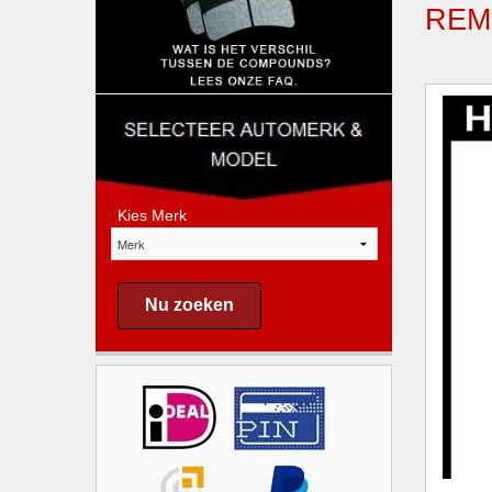
REM
Kies Merk
Nu zoeken