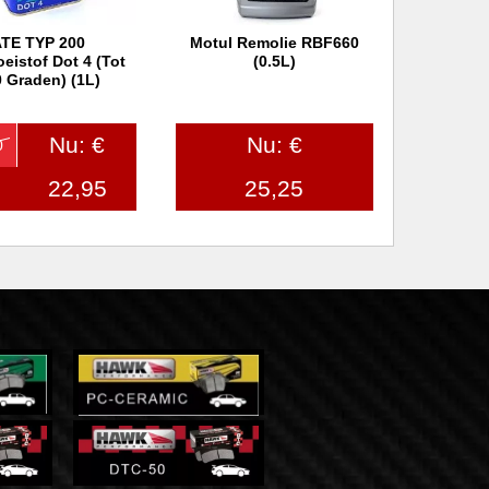
TE TYP 200
Motul Remolie RBF660
 winkelwagen
In winkelwagen
eistof Dot 4 (tot
(0.5L)
 Graden) (1L)
Nu: €
Nu: €
0
22,95
25,25