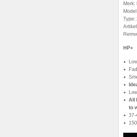
Merk
Model:
Type: 
Artik
Remvo
HP+
Low
Fad
Smo
Ide
Low
All
to 
37-
150