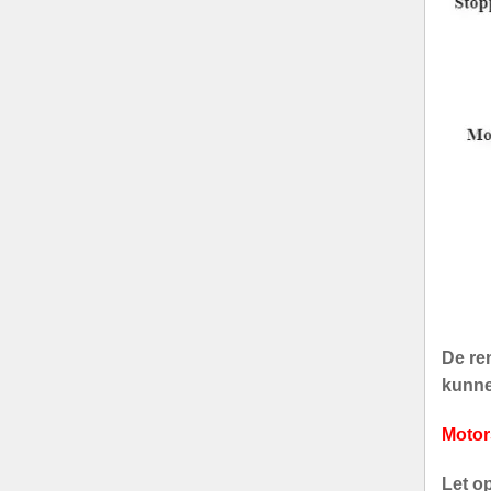
De rem
kunnen
Motor
Let o