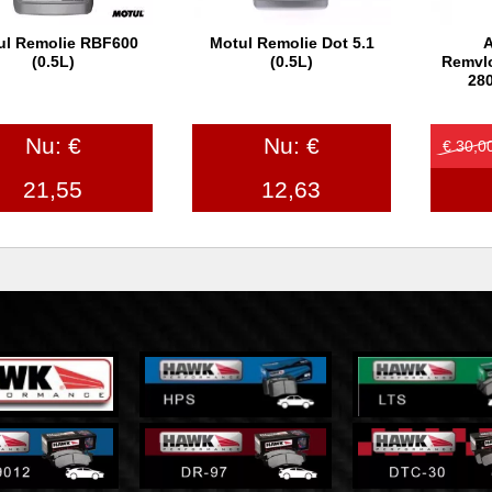
ul Remolie RBF600
Motul Remolie Dot 5.1
A
In winkelwagen
In winkelwagen
In
(0.5L)
(0.5L)
Remvlo
280
Nu: €
Nu: €
€ 30,0
21,55
12,63