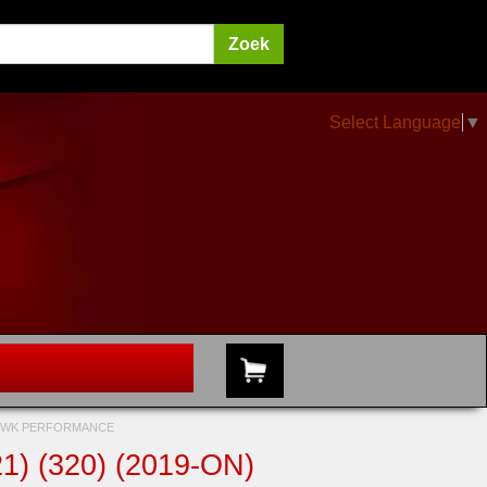
Select Language
▼
 HAWK PERFORMANCE
) (320) (2019-ON)