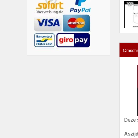
Omschri
Deze 
Aszij