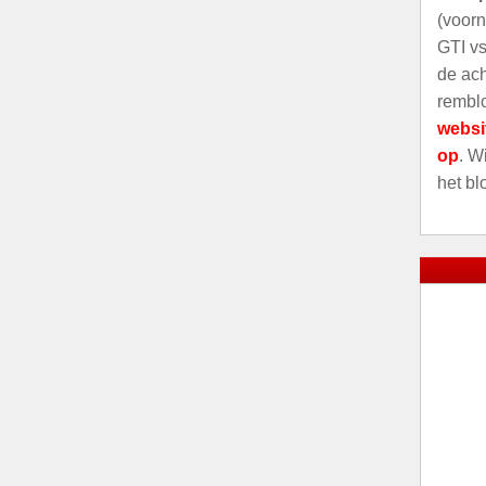
(voorn
GTI vs
de ach
remblo
websi
op
. W
het bl