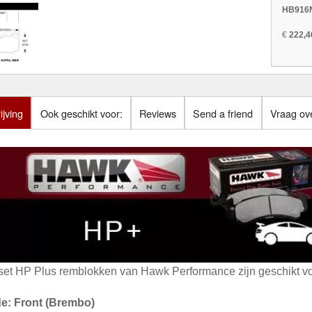
HB916N
€
222,4
jving
Ook geschikt voor:
Reviews
Send a friend
Vraag ove
set HP Plus remblokken van Hawk Performance zijn geschikt vo
de: Front (Brembo)