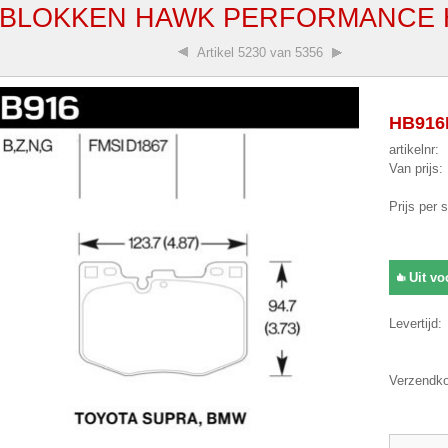
BLOKKEN HAWK PERFORMANCE H
Artikel
5230 van 5356
HB916N
artikelnr:
Van prijs:
Prijs per 
Uit vo
Levertijd:
Verzendko