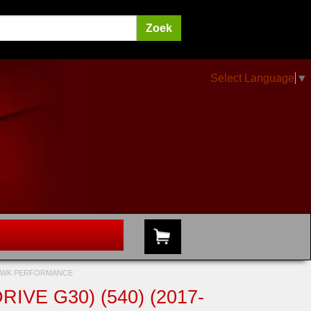
Select Language
▼
 HAWK PERFORMANCE
IVE G30) (540) (2017-