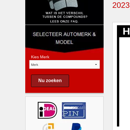
202
Kies Merk
Nu zoeken