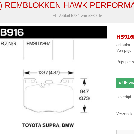
3) REMBLOKKEN HAWK PERFORMA
Artikel
5234 van 5360
HB916N
artikelnr:
Van prijs:
Prijs per 
Uit vo
Levertijd:
Verzendko