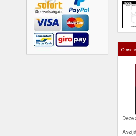
Omschri
Deze 
Aszij