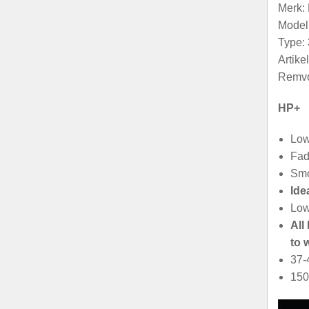
Merk
Model:
Type: 
Artik
Remvo
HP+
Low
Fad
Smo
Ide
Low
All
to 
37-
150