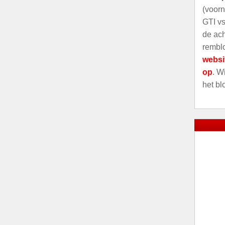
(voorn
GTI vs
de ach
remblo
websi
op
. W
het bl