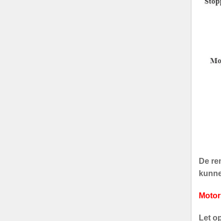
De rem
kunnen
Motor
Let o