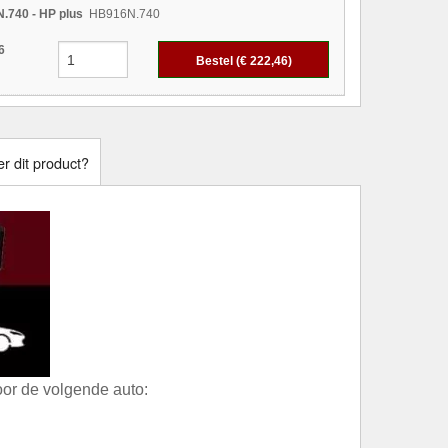
.740 - HP plus
HB916N.740
6
Bestel (€
222,46
)
r dit product?
or de volgende auto: