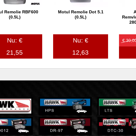
ul Remolie RBF600
Motul Remolie Dot 5.1
A
In winkelwagen
In winkelwagen
In
(0.5L)
(0.5L)
Remvlo
280
Nu: €
Nu: €
€ 30,0
21,55
12,63