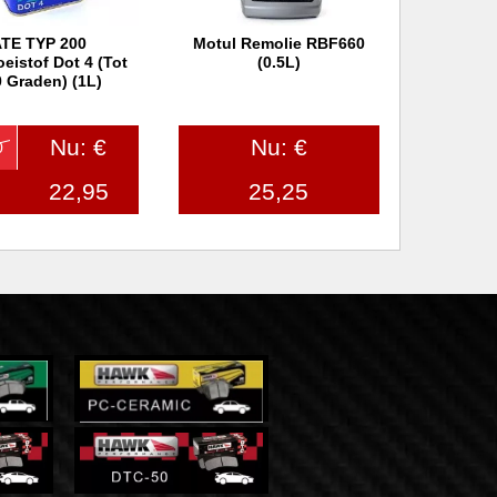
TE TYP 200
Motul Remolie RBF660
 winkelwagen
In winkelwagen
eistof Dot 4 (tot
(0.5L)
 Graden) (1L)
Nu: €
Nu: €
0
22,95
25,25