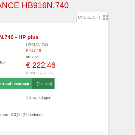
NCE HB916N.740
OVERZICHT
.740 - HP plus
HB916N.740
€ 247,18
nu voor:
stuk
€ 222,46
(€ 183,85 excl. btw )
orraad leverbaar
(1 stuks)
1-2 werkdagen
sten: € 0,00 (Nederland)