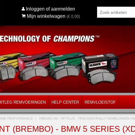
Inloggen of aanmelden
Mijn winkelwagen
(€
0,00
)
UITLEG REMVOERINGEN
HELP CENTER
REMVLOEISTOF
AWK PERFORMANCE
/
HB916N.740 - HP PLUS - TRACKDAY/RALLY REMBLOKKEN
T (BREMBO) - BMW 5 SERIES (XDR