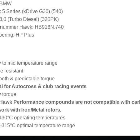
: BMW
 5 Series (xDrive G30) (540)
3,0 (Turbo Diesel) (320PK)
elnummer Hawk: HB916N.740
ering: HP Plus
 to mid temperature range
e resistant
oth & predictable torque
al for Autocross & club racing events
 torque
 Hawk Performance compounds are not compatible with car
work with Iron/Metal rotors.
430°C operating temperatures
-315°C optimal temperature range