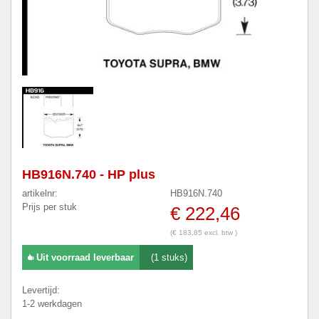
HB916N.740 - HP plus
artikelnr:
HB916N.740
Prijs per stuk
€ 222,46
(€ 183,85 excl. btw )
Uit voorraad leverbaar
(1 stuks)
Levertijd:
1-2 werkdagen