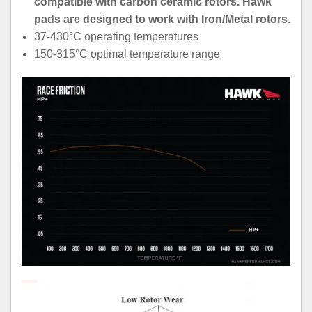
compatible with carbon ceramic rotors. Hawk
pads are designed to work with Iron/Metal rotors.
37-430°C operating temperatures
150-315°C optimal temperature range