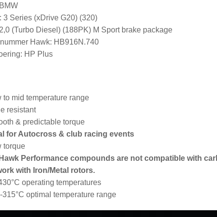
: BMW
 3 Series (xDrive G20) (320)
2,0 (Turbo Diesel) (188PK) M Sport brake package
elnummer Hawk: HB916N.740
ering: HP Plus
 to mid temperature range
e resistant
oth & predictable torque
al for Autocross & club racing events
 torque
 Hawk Performance compounds are not compatible with car
work with Iron/Metal rotors.
430°C operating temperatures
-315°C optimal temperature range