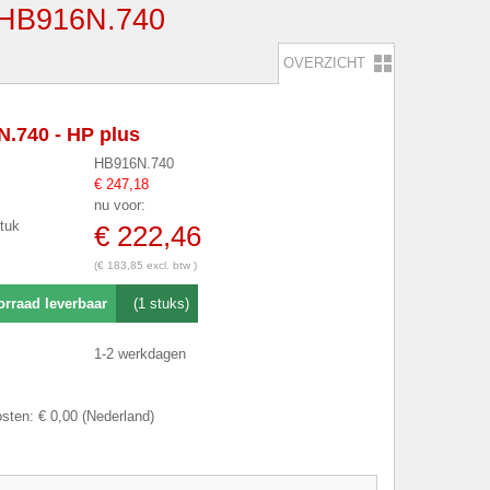
B916N.740
OVERZICHT
.740 - HP plus
HB916N.740
€ 247,18
nu voor:
stuk
€ 222,46
(€ 183,85 excl. btw )
orraad leverbaar
(1 stuks)
1-2 werkdagen
sten: € 0,00 (Nederland)