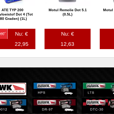
ATE TYP 200
Motul Remolie Dot 5.1
Motul
In winkelwagen
In winkelwagen
In
loeistof Dot 4 (tot
(0.5L)
80 Graden) (1L)
Nu: €
Nu: €
,00
22,95
12,63