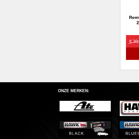
Remv
2
€ 30
ONZE MERKEN: