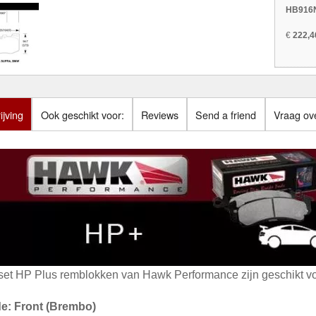
HB916N
€
222,4
jving
Ook geschikt voor:
Reviews
Send a friend
Vraag ove
set HP Plus remblokken van Hawk Performance zijn geschikt vo
de: Front (Brembo)