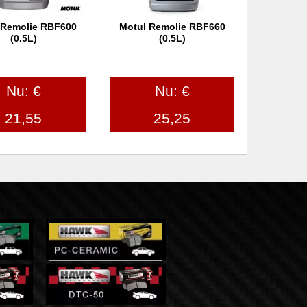
 Remolie RBF600
Motul Remolie RBF660
 winkelwagen
In winkelwagen
(0.5L)
(0.5L)
Nu: €
Nu: €
21,55
25,25