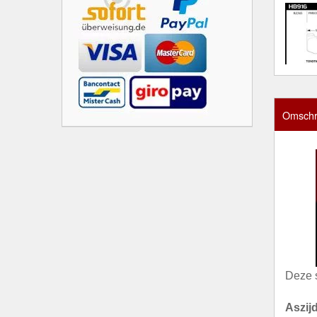
Omschri
Deze 
Aszij