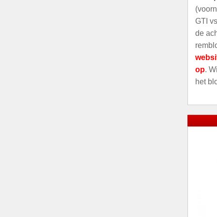
(voorn
GTI vs
de ach
remblo
websi
op
. W
het bl