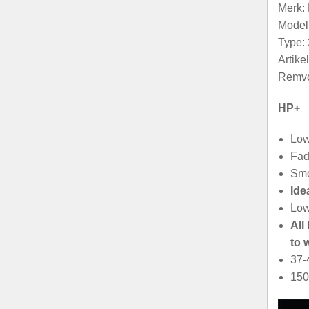
Merk
Model:
Type: 
Artik
Remvo
HP+
Low
Fad
Smo
Ide
Low
All
to 
37-
150