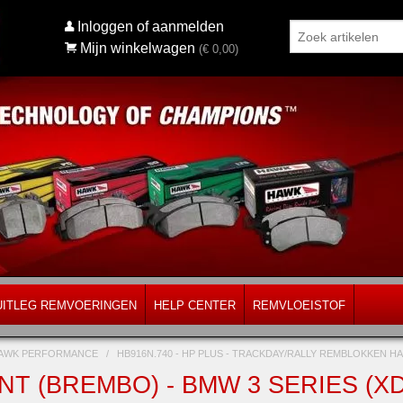
Inloggen of aanmelden
Mijn winkelwagen
(€
0,00
)
UITLEG REMVOERINGEN
HELP CENTER
REMVLOEISTOF
AWK PERFORMANCE
/
HB916N.740 - HP PLUS - TRACKDAY/RALLY REMBLOKKEN
T (BREMBO) - BMW 3 SERIES (XDR