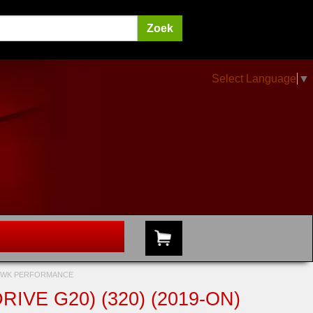
Select Language
▼
 HAWK PERFORMANCE
IVE G20) (320) (2019-ON)