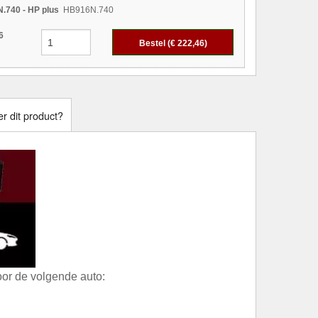
.740 - HP plus
HB916N.740
6
Bestel (€
222,46
)
r dit product?
or de volgende auto: