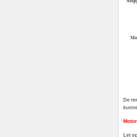
De rem
kunnen
Motor
Let o