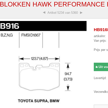
BLOKKEN HAWK PERFORMANCE H
Artikel
5234 van 5360
HB916N
artikelnr:
Van prijs:
Prijs per 
Uit vo
Levertijd:
Verzendko