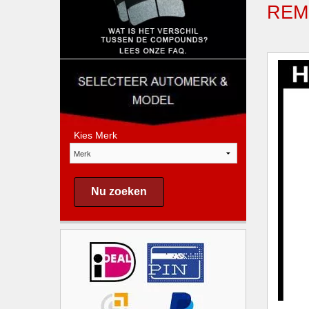
REM
Kies Merk
Nu zoeken