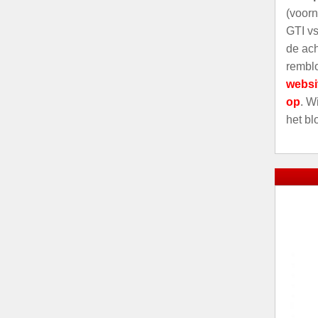
(voorn
GTI vs
de ach
remblo
websi
op
. W
het bl