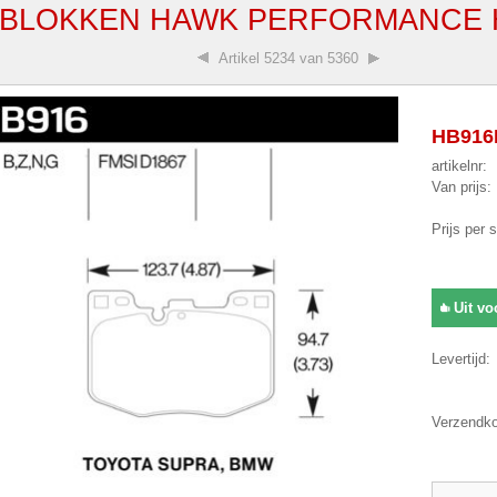
BLOKKEN HAWK PERFORMANCE H
Artikel
5234 van 5360
HB916N
artikelnr:
Van prijs:
Prijs per 
Uit vo
Levertijd:
Verzendko