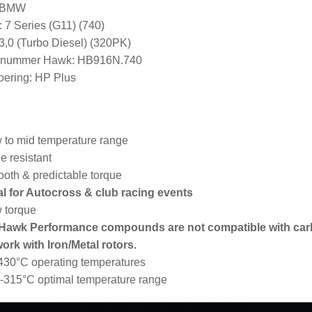
: BMW
 7 Series (G11) (740)
3,0 (Turbo Diesel) (320PK)
elnummer Hawk: HB916N.740
ering: HP Plus
 to mid temperature range
e resistant
oth & predictable torque
al for Autocross & club racing events
 torque
 Hawk Performance compounds are not compatible with car
work with Iron/Metal rotors.
430°C operating temperatures
-315°C optimal temperature range