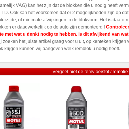
amelijk VAG) kan het zijn dat de blokken die u nodig heeft ver
 TD. Ook kan het voorkomen dat er 2 mogelijkheden zijn op dat m
terzijde, of minimale afwijkingen in de blokvorm. Het is daarom
kken er daadwerkelijk op de auto zijn gemonteerd !
Controleer
te met wat u denkt nodig te hebben, is dit afwijkend van wa
ij zoeken het juiste artikel graag voor u uit, op kenteken krijgen
ok krijgen kunnen wij aangeven welk remblok u nodig heeft.
Vergeet niet de remvloeistof / remolie 