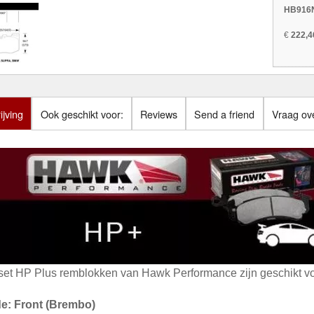
HB916N
€
222,4
jving
Ook geschikt voor:
Reviews
Send a friend
Vraag ove
set HP Plus remblokken van Hawk Performance zijn geschikt vo
de: Front (Brembo)