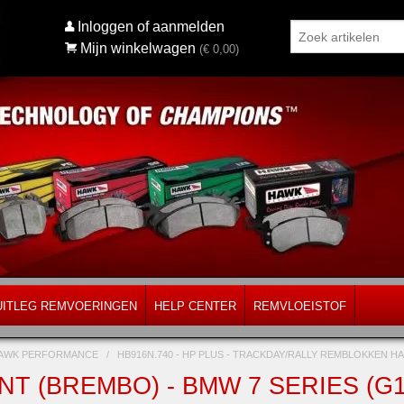
Inloggen of aanmelden
Mijn winkelwagen
(€
0,00
)
UITLEG REMVOERINGEN
HELP CENTER
REMVLOEISTOF
AWK PERFORMANCE
/
HB916N.740 - HP PLUS - TRACKDAY/RALLY REMBLOKKEN
T (BREMBO) - BMW 7 SERIES (G11)