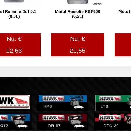
ul Remolie Dot 5.1
Motul Remolie RBF600
Motul
In winkelwagen
In winkelwagen
In
(0.5L)
(0.5L)
Nu: €
Nu: €
12,63
21,55