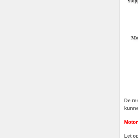
De rem
kunnen
Motor
Let o