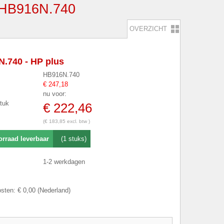
B916N.740
OVERZICHT
.740 - HP plus
HB916N.740
€ 247,18
nu voor:
stuk
€ 222,46
(€ 183,85 excl. btw )
orraad leverbaar
(1 stuks)
1-2 werkdagen
sten: € 0,00 (Nederland)