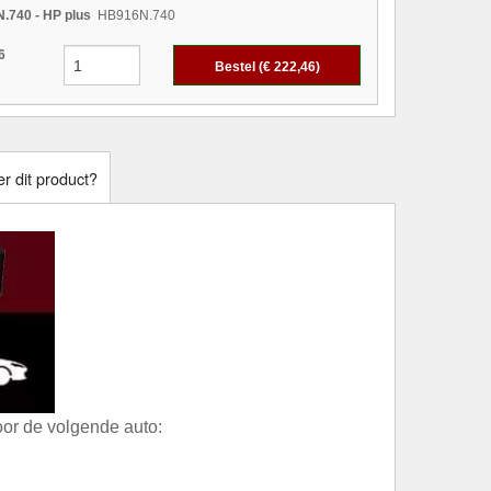
.740 - HP plus
HB916N.740
6
Bestel (€
222,46
)
r dit product?
or de volgende auto: