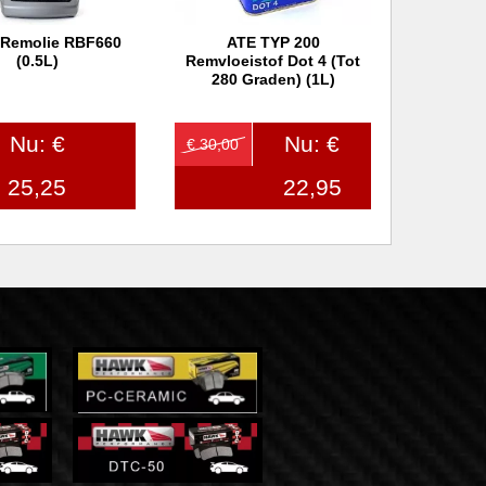
 Remolie RBF660
ATE TYP 200
 winkelwagen
In winkelwagen
(0.5L)
Remvloeistof Dot 4 (tot
280 Graden) (1L)
Nu: €
Nu: €
€ 30,00
25,25
22,95