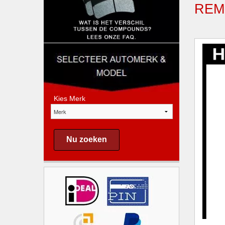
REM
Kies Merk
Nu zoeken