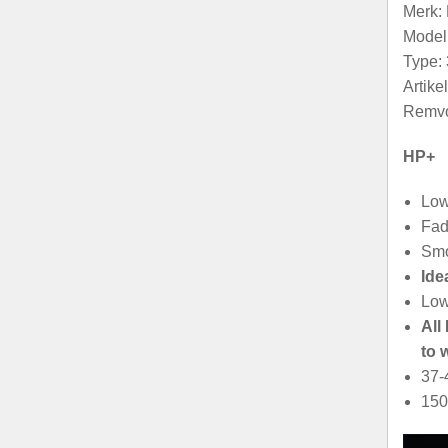
Merk
Model:
Type: 
Artik
Remvo
HP+
Low
Fad
Smo
Ide
Low
All
to 
37-
150