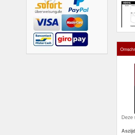
Omschri
Deze 
Aszij