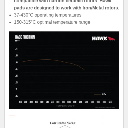
compatible with carbon ceramic rotors. Hawk
pads are designed to work with Iron/Metal rotors.
37-430°C operating temperatures
150-315°C optimal temperature range