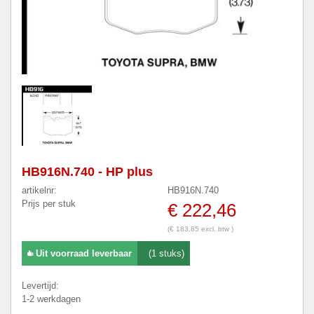
HB916N.740 - HP plus
artikelnr:
HB916N.740
Prijs per stuk
€ 222,46
(€ 183,85 excl. btw )
Uit voorraad leverbaar
(1 stuks)
Levertijd:
1-2 werkdagen