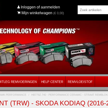
Inloggen of aanmelden
Mijn winkelwagen
(€
0,00
)
UITLEG REMVOERINGEN
HELP CENTER
REMVLOEISTOF
AWK PERFORMANCE
/
HB779Z.740 - PERFORMANCE CERAMIC - STRAAT REMBL
NT (TRW) - SKODA KODIAQ (2016