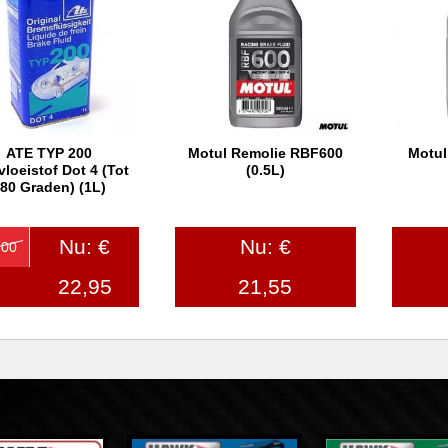
ATE TYP 200
Motul Remolie RBF600
Motul
In winkelwagen
In winkelwagen
In
loeistof Dot 4 (tot
(0.5L)
80 Graden) (1L)
Nu: €
Nu: €
,00
22,95
21,55