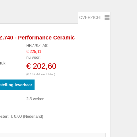
OVERZICHT
.740 - Performance Ceramic
HB779Z.740
€ 225,11
nu voor:
stuk
€ 202,60
(€ 167,44 excl. btw )
telling leverbaar
2-3 weken
sten: € 0,00 (Nederland)