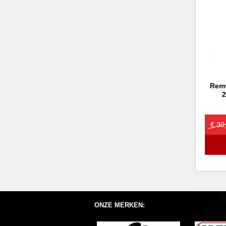
Remv
2
€ 30
ONZE MERKEN: