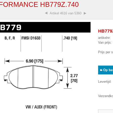
FORMANCE HB779Z.740
Artikel
4616 van 5360
HB779Z
artikelnr:
Van prijs:
Prijs per 
Op bes
Levertijd:
Verzendko