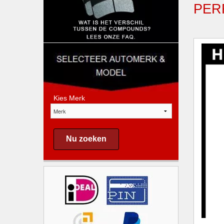
PER
Kies Merk
Nu zoeken