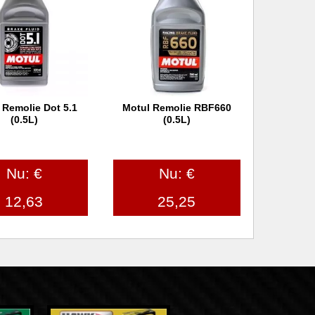
 Remolie Dot 5.1
Motul Remolie RBF660
 winkelwagen
In winkelwagen
(0.5L)
(0.5L)
Nu: €
Nu: €
12,63
25,25