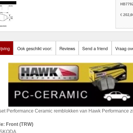
HB779Z
€
202,6
jving
Ook geschikt voor:
Reviews
Send a friend
Vraag ove
set Performance Ceramic remblokken van Hawk Performance zij
de: Front (TRW)
: SKODA