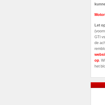
kunnen
Motor
Let o
(voorn
GTI vs
de ach
remblo
websi
op
. W
het bl