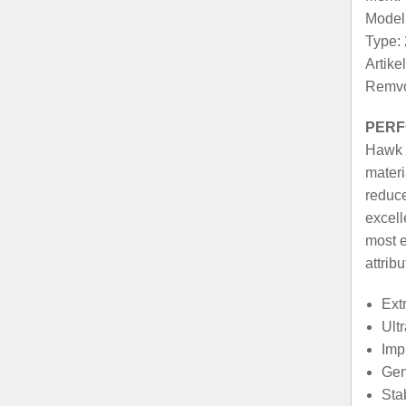
Model
Type:
Artik
Remvo
PERF
Hawk u
materi
reduce
excell
most e
attribu
Ext
Ult
Imp
Gen
Stab