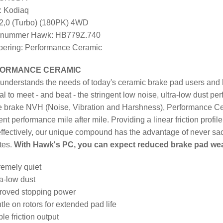
: Kodiaq
 2,0 (Turbo) (180PK) 4WD
elnummer Hawk: HB779Z.740
ering: Performance Ceramic
ORMANCE CERAMIC
nderstands the needs of today's ceramic brake pad users and h
al to meet - and beat - the stringent low noise, ultra-low dust 
 brake NVH (Noise, Vibration and Harshness), Performance Cer
ent performance mile after mile. Providing a linear friction profi
ffectively, our unique compound has the advantage of never sacr
tes.
With Hawk's PC, you can expect reduced brake pad wear, l
remely quiet
ra-low dust
roved stopping power
tle on rotors for extended pad life
le friction output