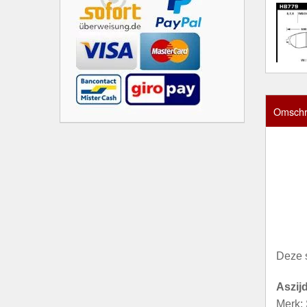
Omschri
Deze 
Aszij
Merk