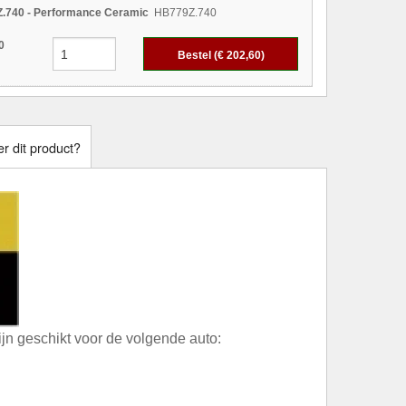
.740 - Performance Ceramic
HB779Z.740
0
Bestel (€
202,60
)
r dit product?
n geschikt voor de volgende auto: