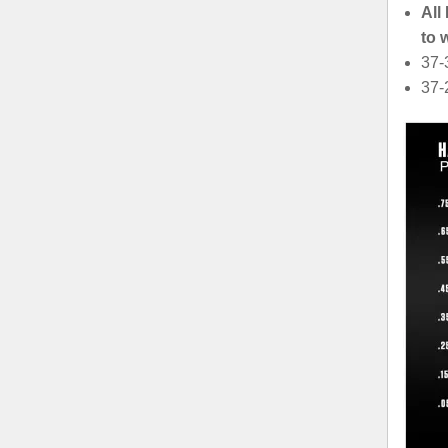
All
to 
37-
37-