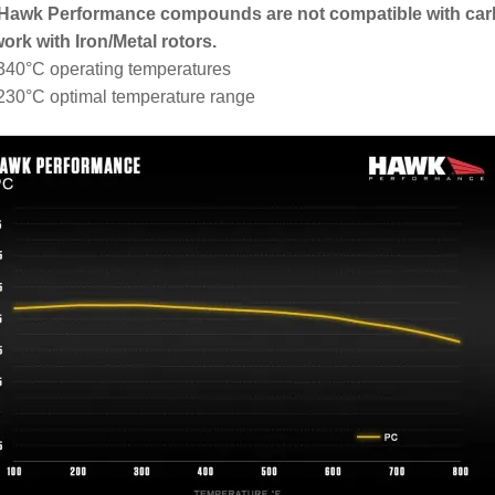
 Hawk Performance compounds are not compatible with car
work with Iron/Metal rotors.
340°C operating temperatures
230°C optimal temperature range