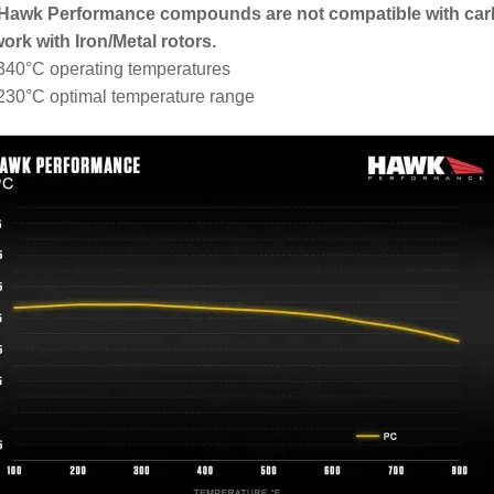
 Hawk Performance compounds are not compatible with car
work with Iron/Metal rotors.
340°C operating temperatures
230°C optimal temperature range