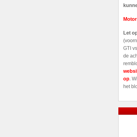
kunnen
Motor
Let o
(voorn
GTI vs
de ach
remblo
websi
op
. W
het bl