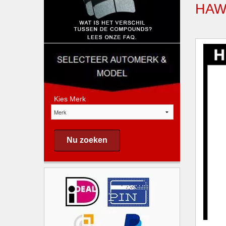
HAW
Kies Merk
Nu zoeken