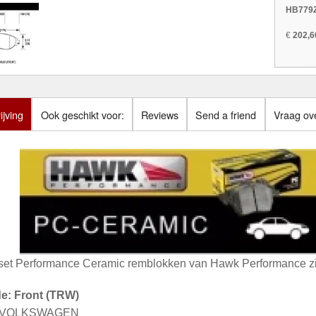
HB779Z
€
202,6
jving
Ook geschikt voor:
Reviews
Send a friend
Vraag ove
set Performance Ceramic remblokken van Hawk Performance zij
de: Front (TRW)
: VOLKSWAGEN