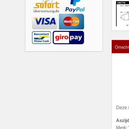
Omschri
Deze 
Aszij
Merk