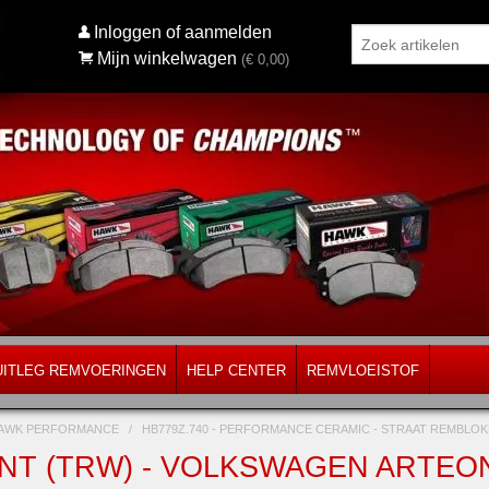
Inloggen of aanmelden
Mijn winkelwagen
(€
0,00
)
UITLEG REMVOERINGEN
HELP CENTER
REMVLOEISTOF
AWK PERFORMANCE
/
HB779Z.740 - PERFORMANCE CERAMIC - STRAAT REMBL
NT (TRW) - VOLKSWAGEN ARTEON