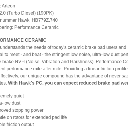
: Arteon
2,0 (Turbo Diesel) (190PK)
elnummer Hawk: HB779Z.740
ering: Performance Ceramic
ORMANCE CERAMIC
nderstands the needs of today's ceramic brake pad users and h
al to meet - and beat - the stringent low noise, ultra-low dust 
 brake NVH (Noise, Vibration and Harshness), Performance Cer
ent performance mile after mile. Providing a linear friction profi
ffectively, our unique compound has the advantage of never sacr
tes.
With Hawk's PC, you can expect reduced brake pad wear, l
remely quiet
ra-low dust
roved stopping power
tle on rotors for extended pad life
le friction output