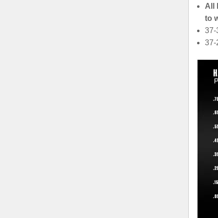
All
to 
37-
37-