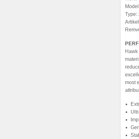
Model
Type: 
Artik
Remvo
PERF
Hawk u
materi
reduce
excell
most e
attribu
Ext
Ult
Imp
Gen
Stab