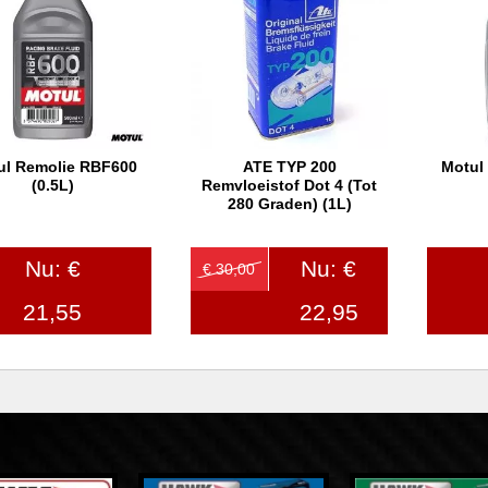
ul Remolie RBF600
ATE TYP 200
Motul
In winkelwagen
In winkelwagen
In
(0.5L)
Remvloeistof Dot 4 (tot
280 Graden) (1L)
Nu: €
Nu: €
€ 30,00
21,55
22,95