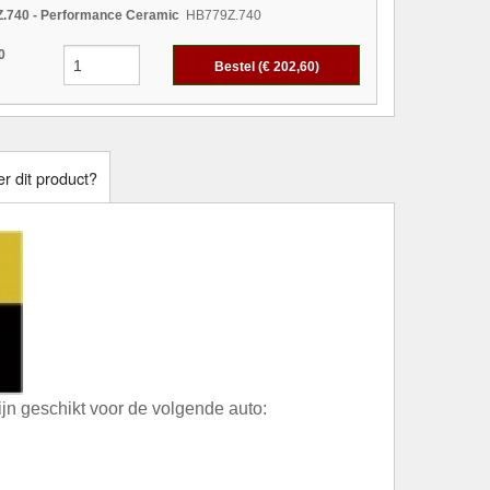
.740 - Performance Ceramic
HB779Z.740
0
Bestel (€
202,60
)
r dit product?
n geschikt voor de volgende auto: