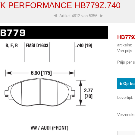
K PERFORMANCE HB779Z.740
Artikel
4612 van 5356
HB779Z
artikelnr:
Van prijs:
Prijs per 
Op bes
Levertijd:
Verzendko