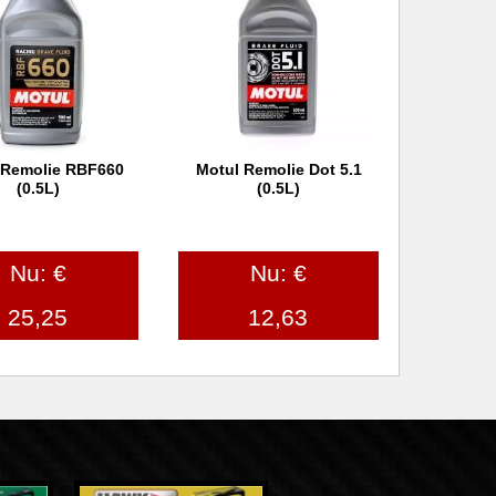
 Remolie RBF660
Motul Remolie Dot 5.1
 winkelwagen
In winkelwagen
(0.5L)
(0.5L)
Nu: €
Nu: €
25,25
12,63