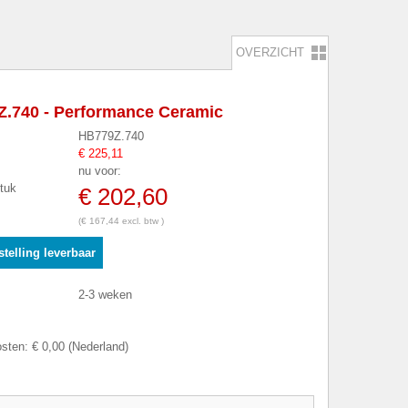
OVERZICHT
.740 - Performance Ceramic
HB779Z.740
€ 225,11
nu voor:
stuk
€ 202,60
(€ 167,44 excl. btw )
telling leverbaar
2-3 weken
sten: € 0,00 (Nederland)