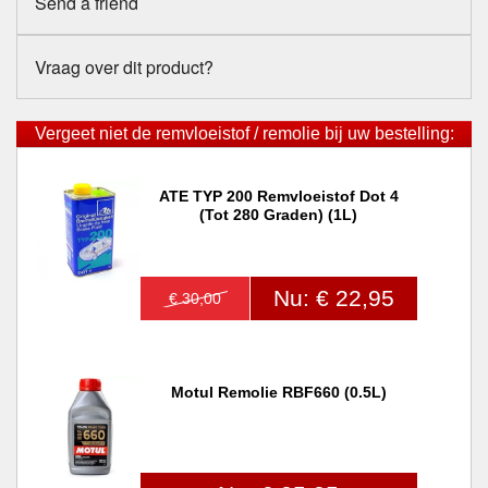
Send a friend
Vraag over dit product?
Vergeet niet de remvloeistof / remolie bij uw bestelling:
ATE TYP 200 Remvloeistof Dot 4
(tot 280 Graden) (1L)
Nu: € 22,95
€ 30,00
Motul Remolie RBF660 (0.5L)