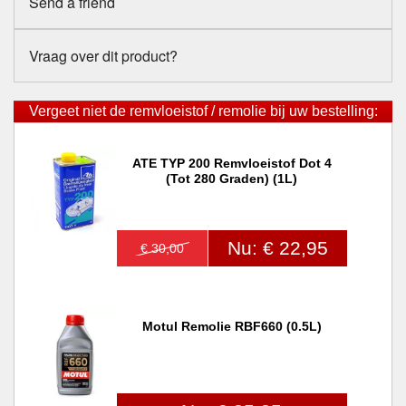
Send a friend
Vraag over dit product?
Vergeet niet de remvloeistof / remolie bij uw bestelling:
ATE TYP 200 Remvloeistof Dot 4
(tot 280 Graden) (1L)
Nu: € 22,95
€ 30,00
Motul Remolie RBF660 (0.5L)