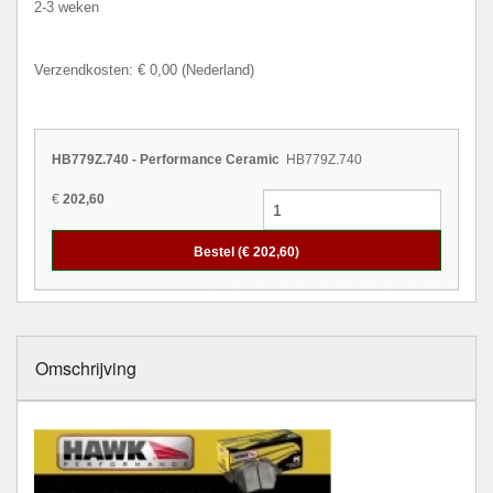
2-3 weken
Verzendkosten: € 0,00 (Nederland)
HB779Z.740 - Performance Ceramic
HB779Z.740
€
202,60
Bestel (€
202,60
)
Omschrijving