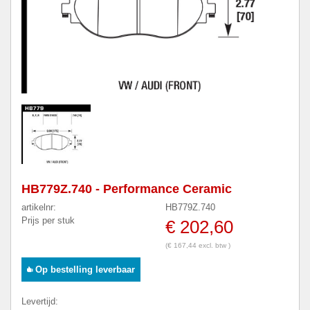
HB779Z.740 - Performance Ceramic
artikelnr:
HB779Z.740
Prijs per stuk
€ 202,60
(€ 167,44 excl. btw )
Op bestelling leverbaar
Levertijd: