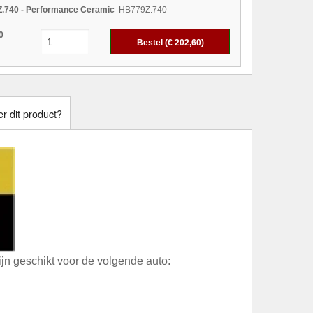
.740 - Performance Ceramic
HB779Z.740
0
Bestel (€
202,60
)
r dit product?
n geschikt voor de volgende auto: