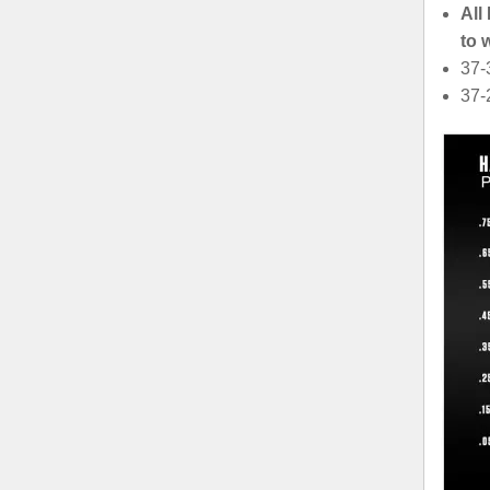
All
to 
37-
37-