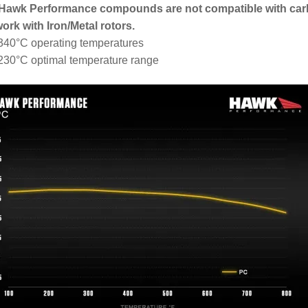
 Hawk Performance compounds are not compatible with car
work with Iron/Metal rotors.
340°C operating temperatures
230°C optimal temperature range