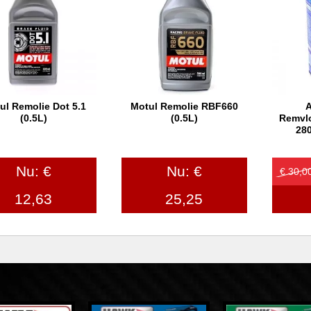
ul Remolie Dot 5.1
Motul Remolie RBF660
A
In winkelwagen
In winkelwagen
In
(0.5L)
(0.5L)
Remvlo
280
Nu: €
Nu: €
€ 30,0
12,63
25,25