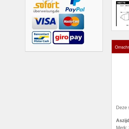
Omschri
Deze 
Aszij
Merk