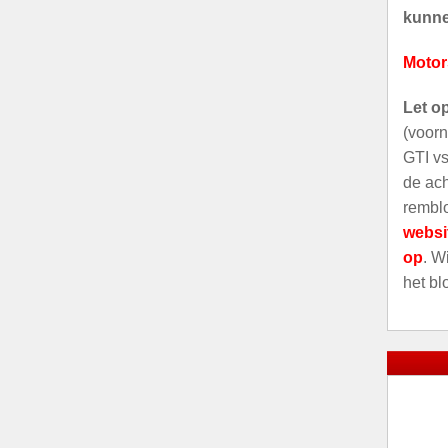
kunnen
Motor
Let o
(voorn
GTI vs
de ach
remblo
websi
op
. W
het bl