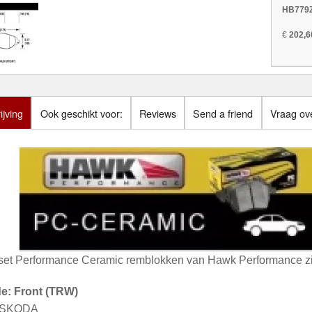
HB779Z
€
202,6
jving
Ook geschikt voor:
Reviews
Send a friend
Vraag ove
set Performance Ceramic remblokken van Hawk Performance zij
de: Front (TRW)
: SKODA