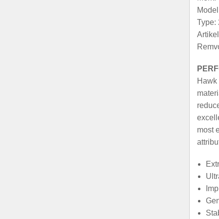
Model:
Type: 
Artik
Remvo
PERF
Hawk u
materi
reduce
excell
most e
attribu
Ext
Ult
Imp
Gen
Stab