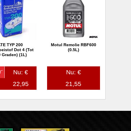
TE TYP 200
Motul Remolie RBF600
 winkelwagen
In winkelwagen
eistof Dot 4 (tot
(0.5L)
 Graden) (1L)
Nu: €
Nu: €
0
22,95
21,55