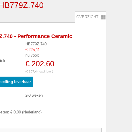
B779Z.740
OVERZICHT
.740 - Performance Ceramic
HB779Z.740
€ 225,11
nu voor:
stuk
€ 202,60
(€ 167,44 excl. btw )
telling leverbaar
2-3 weken
sten: € 0,00 (Nederland)