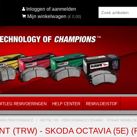
Inloggen of aanmelden
Mijn winkelwagen
(€
0,00
)
UITLEG REMVOERINGEN
HELP CENTER
REMVLOEISTOF
AWK PERFORMANCE
/
HB779Z.740 - PERFORMANCE CERAMIC - STRAAT REMBL
T (TRW) - SKODA OCTAVIA (5E) (R