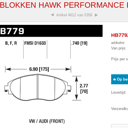
BLOKKEN HAWK PERFORMANCE H
Artikel
4612 van 5356
HB779Z
artikelnr:
Van prijs:
Prijs per 
Op bes
Levertijd:
Verzendko