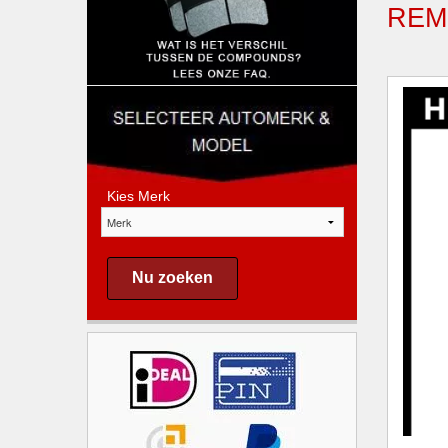
REM
Kies Merk
Nu zoeken