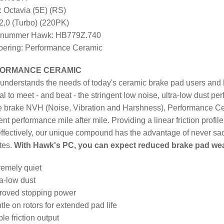
 Octavia (5E) (RS)
2,0 (Turbo) (220PK)
elnummer Hawk: HB779Z.740
ering: Performance Ceramic
ORMANCE CERAMIC
nderstands the needs of today's ceramic brake pad users and h
al to meet - and beat - the stringent low noise, ultra-low dust 
 brake NVH (Noise, Vibration and Harshness), Performance Cer
ent performance mile after mile. Providing a linear friction profi
ffectively, our unique compound has the advantage of never sacr
tes.
With Hawk's PC, you can expect reduced brake pad wear, l
remely quiet
ra-low dust
roved stopping power
tle on rotors for extended pad life
le friction output