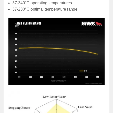
37-340°C operating temperatures
37-230°C optimal temperature range