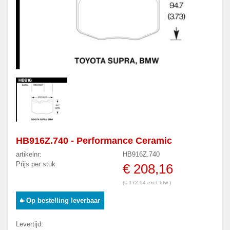
HB916Z.740 - Performance Ceramic
artikelnr:
HB916Z.740
Prijs per stuk
€ 208,16
(€ 172,04 excl. btw )
Op bestelling leverbaar
Levertijd: