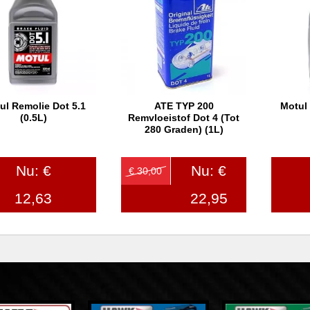
ul Remolie Dot 5.1
ATE TYP 200
Motul
In winkelwagen
In winkelwagen
In
(0.5L)
Remvloeistof Dot 4 (tot
280 Graden) (1L)
Nu: €
Nu: €
€ 30,00
12,63
22,95