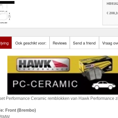
HB916Z
€
208,1
jving
Ook geschikt voor:
Reviews
Send a friend
Vraag ove
set Performance Ceramic remblokken van Hawk Performance zij
de: Front (Brembo)
: BMW