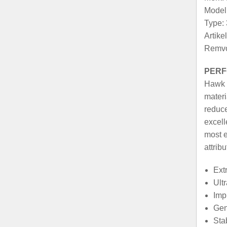
Model:
Type: 
Artik
Remvo
PERF
Hawk u
materi
reduce
excell
most e
attribu
Ext
Ult
Imp
Gen
Stab