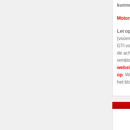
kunnen
Motor
Let o
(voorn
GTI vs
de ach
remblo
websi
op
. W
het bl