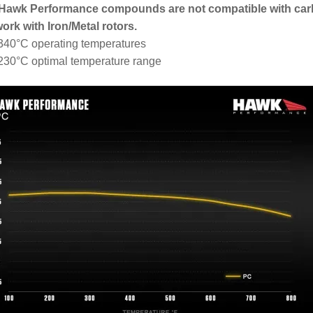
 Hawk Performance compounds are not compatible with car
work with Iron/Metal rotors.
340°C operating temperatures
230°C optimal temperature range