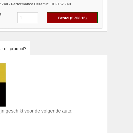
.740 - Performance Ceramic
HB916Z.740
6
Bestel (€
208,16
)
r dit product?
n geschikt voor de volgende auto: