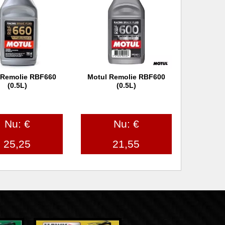
 Remolie RBF660
Motul Remolie RBF600
 winkelwagen
In winkelwagen
(0.5L)
(0.5L)
Nu: €
Nu: €
25,25
21,55