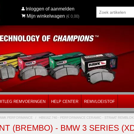
Inloggen of aanmelden
Mijn winkelwagen
(€
0,00
)
UITLEG REMVOERINGEN
HELP CENTER
REMVLOEISTOF
AWK PERFORMANCE
/
HB916Z.740 - PERFORMANCE CERAMIC - STRAAT REMBL
T (BREMBO) - BMW 3 SERIES (XDR