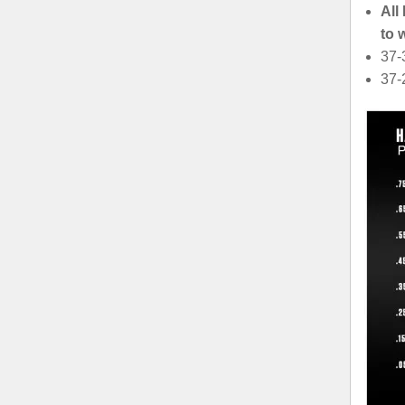
All
to 
37-
37-