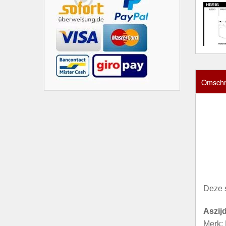
Omschri
Deze 
Aszij
Merk