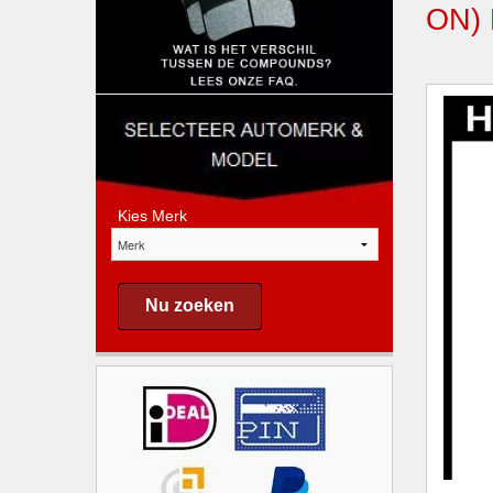
ON)
Kies Merk
Nu zoeken