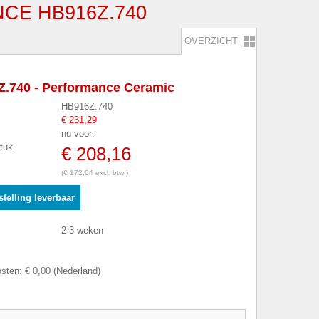
CE HB916Z.740
OVERZICHT
.740 - Performance Ceramic
HB916Z.740
€ 231,29
nu voor:
stuk
€ 208,16
(€ 172,04 excl. btw )
telling leverbaar
2-3 weken
sten: € 0,00 (Nederland)