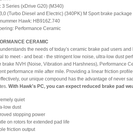
 3 Series (xDrive G20) (M340)
3,0 (Turbo Diesel and Electric) (340PK) M Sport brake package
elnummer Hawk: HB916Z.740
ering: Performance Ceramic
ORMANCE CERAMIC
nderstands the needs of today's ceramic brake pad users and h
al to meet - and beat - the stringent low noise, ultra-low dust 
 brake NVH (Noise, Vibration and Harshness), Performance Cer
ent performance mile after mile. Providing a linear friction profi
ffectively, our unique compound has the advantage of never sacr
tes.
With Hawk's PC, you can expect reduced brake pad wear, l
remely quiet
ra-low dust
roved stopping power
tle on rotors for extended pad life
le friction output