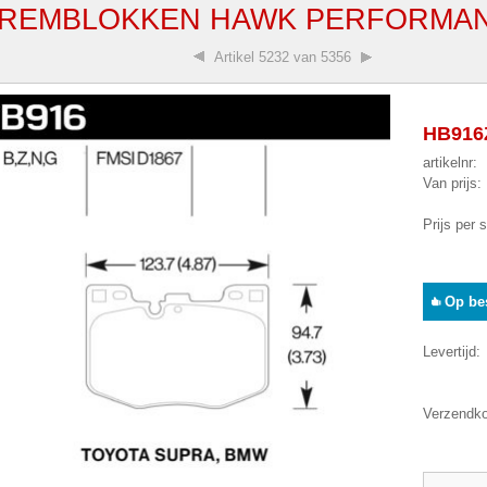
 REMBLOKKEN HAWK PERFORMAN
Artikel
5232 van 5356
HB916Z
artikelnr:
Van prijs:
Prijs per 
Op bes
Levertijd:
Verzendko