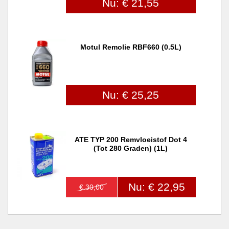
Nu: € 21,55
Motul Remolie RBF660 (0.5L)
Nu: € 25,25
ATE TYP 200 Remvloeistof Dot 4
(tot 280 Graden) (1L)
Nu: € 22,95
€ 30,00