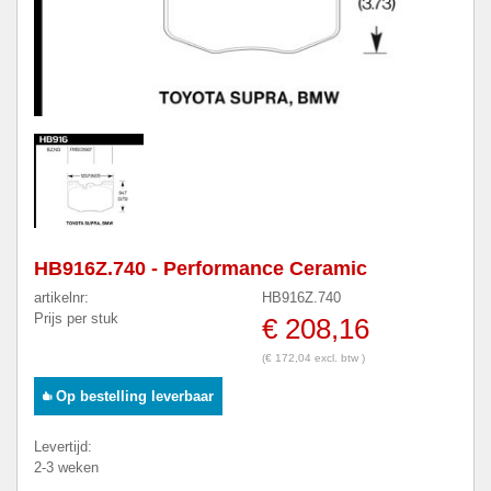
HB916Z.740 - Performance Ceramic
artikelnr:
HB916Z.740
Prijs per stuk
€ 208,16
(€ 172,04 excl. btw )
Op bestelling leverbaar
Levertijd:
2-3 weken