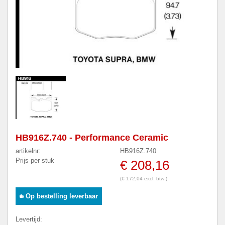
HB916Z.740 - Performance Ceramic
artikelnr:
HB916Z.740
Prijs per stuk
€ 208,16
(€ 172,04 excl. btw )
Op bestelling leverbaar
Levertijd: