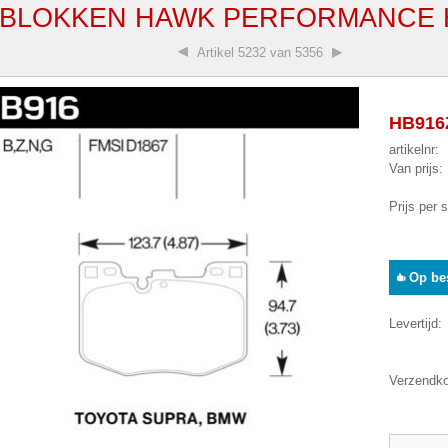
BLOKKEN HAWK PERFORMANCE H
Artikel
5232 van 5356
HB916Z
artikelnr:
Van prijs:
Prijs per 
Op bes
Levertijd:
Verzendko