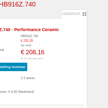
B916Z.740
OVERZICHT
.740 - Performance Ceramic
HB916Z.740
€ 231,29
nu voor:
stuk
€ 208,16
(€ 172,04 excl. btw )
telling leverbaar
2-3 weken
sten: € 0,00 (Nederland)