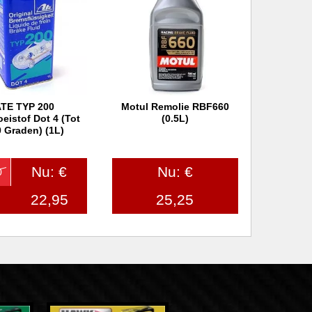
TE TYP 200
Motul Remolie RBF660
 winkelwagen
In winkelwagen
eistof Dot 4 (tot
(0.5L)
 Graden) (1L)
Nu: €
Nu: €
0
22,95
25,25