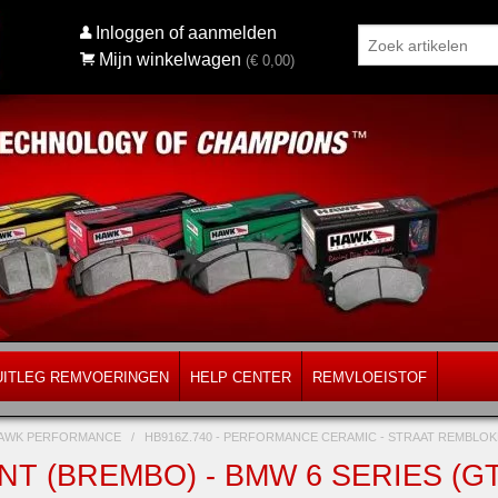
Inloggen of aanmelden
Mijn winkelwagen
(€
0,00
)
UITLEG REMVOERINGEN
HELP CENTER
REMVLOEISTOF
AWK PERFORMANCE
/
HB916Z.740 - PERFORMANCE CERAMIC - STRAAT REMBL
T (BREMBO) - BMW 6 SERIES (GT G