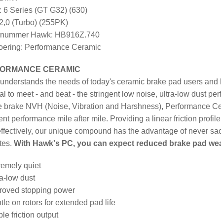
 6 Series (GT G32) (630)
2,0 (Turbo) (255PK)
elnummer Hawk: HB916Z.740
ering: Performance Ceramic
ORMANCE CERAMIC
nderstands the needs of today's ceramic brake pad users and h
al to meet - and beat - the stringent low noise, ultra-low dust 
 brake NVH (Noise, Vibration and Harshness), Performance Cer
ent performance mile after mile. Providing a linear friction profi
ffectively, our unique compound has the advantage of never sacr
tes.
With Hawk's PC, you can expect reduced brake pad wear, l
remely quiet
ra-low dust
roved stopping power
tle on rotors for extended pad life
le friction output