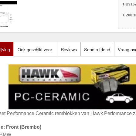
HB916Z
€
208,1
jving
Ook geschikt voor:
Reviews
Send a friend
Vraag ove
set Performance Ceramic remblokken van Hawk Performance zij
de: Front (Brembo)
: BMW