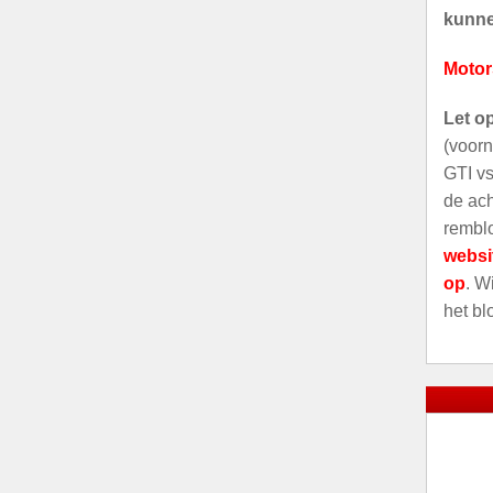
kunnen
Motor
Let o
(voorn
GTI vs
de ach
remblo
websi
op
. W
het bl