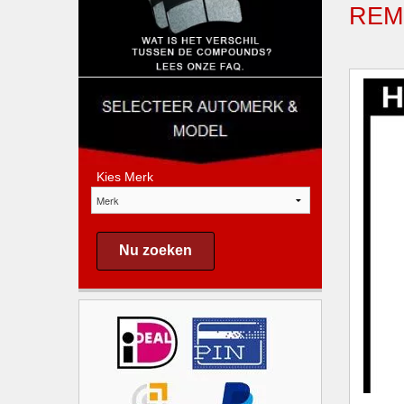
REM
Kies Merk
Nu zoeken