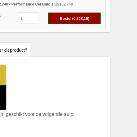
.740 - Performance Ceramic
HB916Z.740
6
Bestel (€
208,16
)
r dit product?
n geschikt voor de volgende auto: