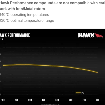
 Hawk Performance compounds are not compatible with car
work with Iron/Metal rotors.
340°C operating temperatures
230°C optimal temperature range