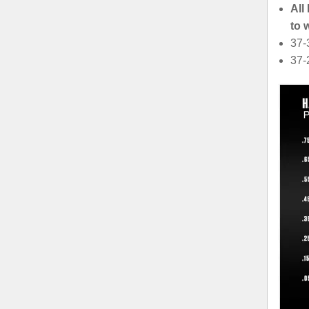
All
to 
37-
37-