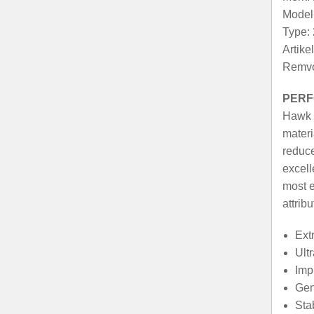
Model:
Type: 
Artik
Remvo
PERF
Hawk u
materi
reduce
excell
most e
attribu
Ext
Ult
Imp
Gen
Stab