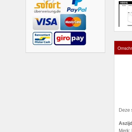
Omschri
Deze 
Aszij
Merk