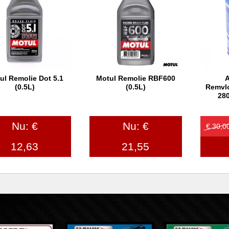
ul Remolie Dot 5.1
Motul Remolie RBF600
A
In winkelwagen
In winkelwagen
In
(0.5L)
(0.5L)
Remvlo
280
Nu: €
Nu: €
€ 30,0
12,63
21,55