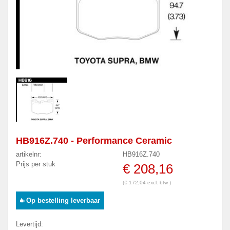
HB916Z.740 - Performance Ceramic
artikelnr:
HB916Z.740
Prijs per stuk
€ 208,16
(€ 172,04 excl. btw )
Op bestelling leverbaar
Levertijd: