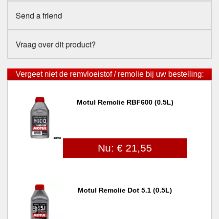
Send a friend
Vraag over dit product?
Vergeet niet de remvloeistof / remolie bij uw bestelling:
Motul Remolie RBF600 (0.5L)
Nu: € 21,55
Motul Remolie Dot 5.1 (0.5L)