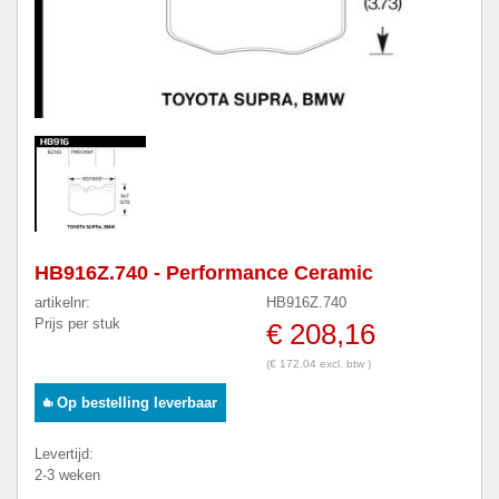
HB916Z.740 - Performance Ceramic
artikelnr:
HB916Z.740
Prijs per stuk
€ 208,16
(€ 172,04 excl. btw )
Op bestelling leverbaar
Levertijd:
2-3 weken