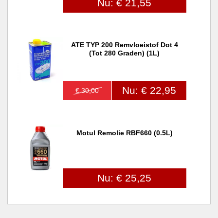
Nu: € 21,55
ATE TYP 200 Remvloeistof Dot 4
(tot 280 Graden) (1L)
Nu: € 22,95
€ 30,00
Motul Remolie RBF660 (0.5L)
Nu: € 25,25