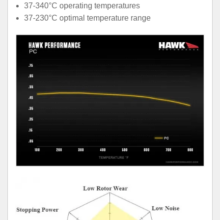
37-340°C operating temperatures
37-230°C optimal temperature range