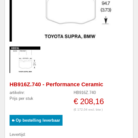
HB916Z.740 - Performance Ceramic
artikelnr:
HB916Z.740
Prijs per stuk
€ 208,16
(€ 172,04 excl. btw )
Op bestelling leverbaar
Levertijd: