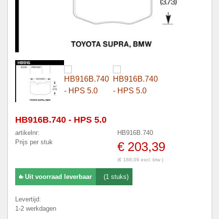
HB916B.740 - HPS 5.0
artikelnr:
HB916B.740
Prijs per stuk
€ 203,39
(€ 168,09 excl. btw )
Uit voorraad leverbaar
(1 stuks)
Levertijd:
1-2 werkdagen