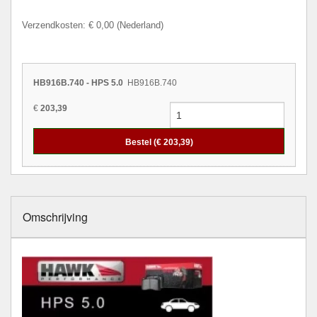
Verzendkosten: € 0,00 (Nederland)
HB916B.740 - HPS 5.0
HB916B.740
€
203,39
Bestel (€
203,39
)
Omschrijving