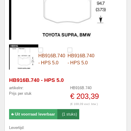
HB916B.740 - HPS 5.0
artikelnr:
HB916B.740
Prijs per stuk
€ 203,39
(€ 168,09 excl. btw )
Uit voorraad leverbaar
(1 stuks)
Levertijd: