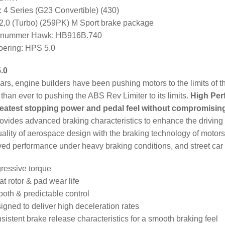
 4 Series (G23 Convertible) (430)
2,0 (Turbo) (259PK) M Sport brake package
elnummer Hawk: HB916B.740
ering: HPS 5.0
.0
ars, engine builders have been pushing motors to the limits of t
 than ever to pushing the ABS Rev Limiter to its limits.
High Per
reatest stopping power and pedal feel without compromisi
rovides advanced braking characteristics to enhance the drivi
ality of aerospace design with the braking technology of motorsp
ed performance under heavy braking conditions, and street car f
ressive torque
at rotor & pad wear life
oth & predictable control
igned to deliver high deceleration rates
sistent brake release characteristics for a smooth braking feel