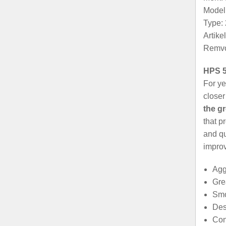
Model:
Type: 
Artik
Remvo
HPS 5
For ye
closer
the g
that p
and qu
improv
Agg
Gre
Smo
Des
Con