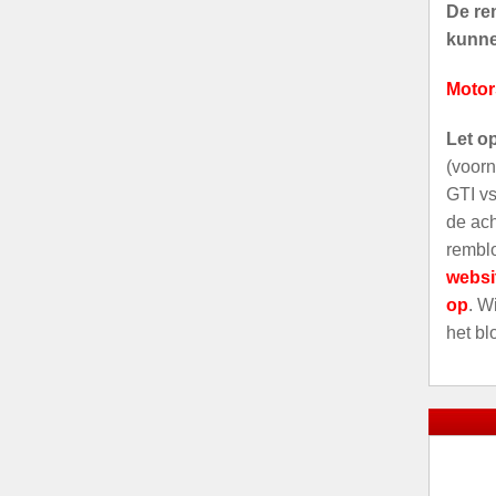
De rem
kunnen
Motor
Let o
(voorn
GTI vs
de ach
remblo
websi
op
. W
het bl