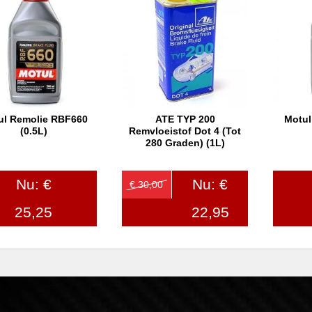
ul Remolie RBF660
ATE TYP 200
Motul
In winkelwagen
In winkelwagen
In
(0.5L)
Remvloeistof Dot 4 (tot
280 Graden) (1L)
Nu: €
Nu: €
€ 30,00
25,25
22,95