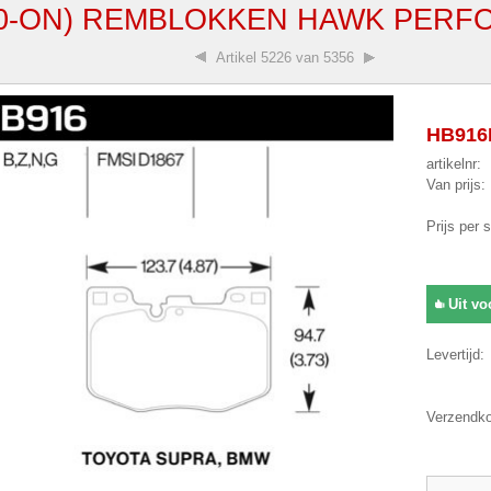
20-ON) REMBLOKKEN HAWK PERF
Artikel
5226 van 5356
HB916B
artikelnr:
Van prijs:
Prijs per 
Uit vo
Levertijd:
Verzendko