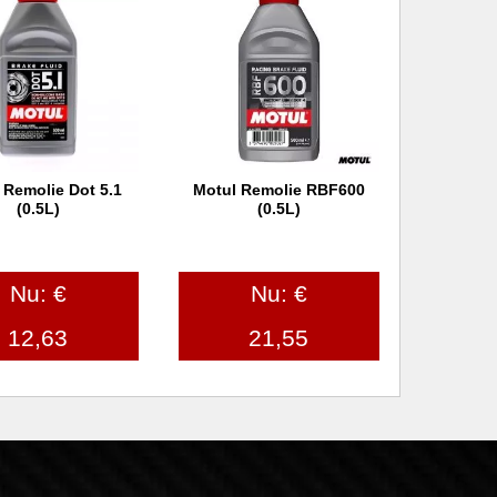
 Remolie Dot 5.1
Motul Remolie RBF600
 winkelwagen
In winkelwagen
(0.5L)
(0.5L)
Nu: €
Nu: €
12,63
21,55