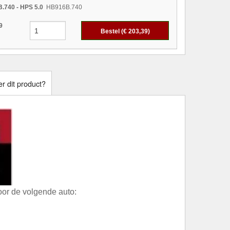
.740 - HPS 5.0
HB916B.740
9
Bestel (€
203,39
)
r dit product?
or de volgende auto: