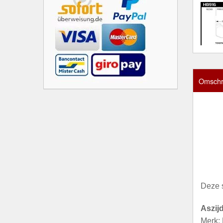
Omschri
Deze 
Aszij
Merk