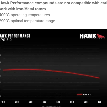
 Hawk Performance compounds are not compatible with car
work with Iron/Metal rotors.
400°C operating temperatures
290°C optimal temperature range