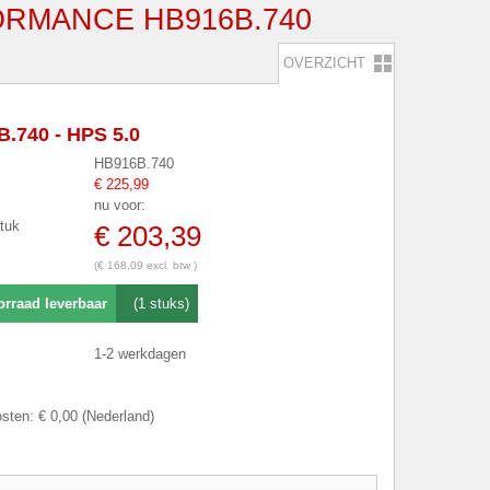
ORMANCE HB916B.740
OVERZICHT
.740 - HPS 5.0
HB916B.740
€ 225,99
nu voor:
stuk
€ 203,39
(€ 168,09 excl. btw )
orraad leverbaar
(1 stuks)
1-2 werkdagen
sten: € 0,00 (Nederland)