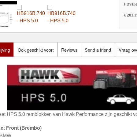
HB916B
€
203,3
jving
Ook geschikt voor:
Reviews
Send a friend
Vraag ove
set HPS 5.0 remblokken van Hawk Performance zijn geschikt vo
de: Front (Brembo)
: BMW