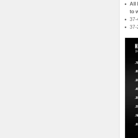
All
to 
37-
37-