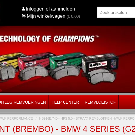
Inloggen of aanmelden
Mijn winkelwagen
(€
0,00
)
UITLEG REMVOERINGEN
HELP CENTER
REMVLOEISTOF
AWK PERFORMANCE
/
HB916B.740 - HPS 5.0 - STRAAT REMBLOKKEN HAWK PER
T (BREMBO) - BMW 4 SERIES (G2