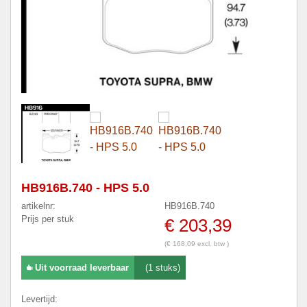
HB916B.740 - HPS 5.0
artikelnr:
HB916B.740
Prijs per stuk
€ 203,39
(€ 168,09 excl. btw )
Uit voorraad leverbaar
(1 stuks)
Levertijd: