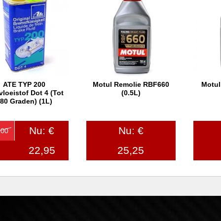
ATE TYP 200
Motul Remolie RBF660
Motul
In winkelwagen
In winkelwagen
In
loeistof Dot 4 (tot
(0.5L)
80 Graden) (1L)
Nu: €
Nu: €
,00
22,95
25,25