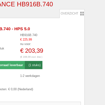
NCE HB916B.740
OVERZICHT
.740 - HPS 5.0
HB916B.740
€ 225,99
nu voor:
stuk
€ 203,39
(€ 168,09 excl. btw )
orraad leverbaar
(1 stuks)
1-2 werkdagen
sten: € 0,00 (Nederland)