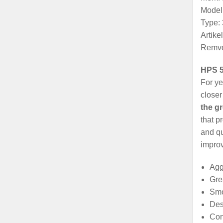
Model:
Type: 
Artik
Remvo
HPS 5
For ye
closer
the g
that p
and qu
improv
Agg
Gre
Smo
Des
Con