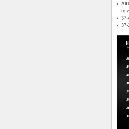
All
to 
37-
37-