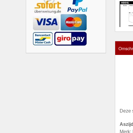
Omschri
Deze 
Aszij
Merk