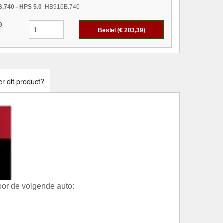
.740 - HPS 5.0
HB916B.740
9
Bestel (€
203,39
)
r dit product?
or de volgende auto: