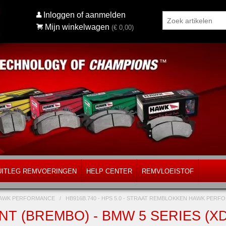
Inloggen of aanmelden
Mijn winkelwagen
(€
0,00
)
UITLEG REMVOERINGEN
HELP CENTER
REMVLOEISTOF
AWK PERFORMANCE
/
HB916B.740 - HPS 5.0 - STRAAT REMBLOKKEN HAWK PER
T (BREMBO) - BMW 5 SERIES (XDR