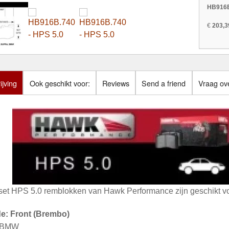
HB916B
€
203,3
jving
Ook geschikt voor:
Reviews
Send a friend
Vraag ove
set HPS 5.0 remblokken van Hawk Performance zijn geschikt vo
de: Front (Brembo)
: BMW