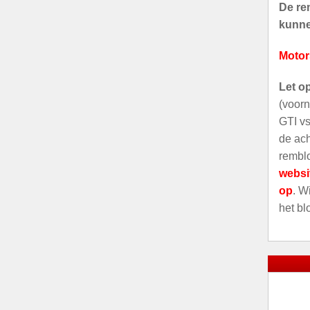
De rem
kunnen
Motor
Let o
(voorn
GTI vs
de ach
remblo
websi
op
. W
het bl