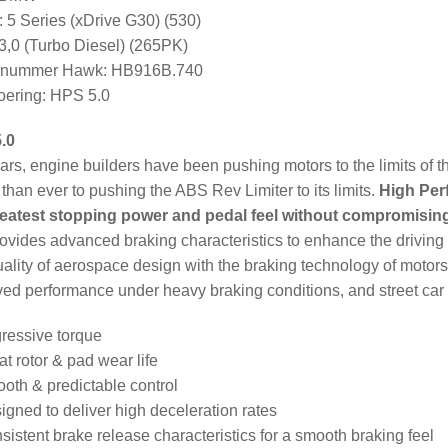
 5 Series (xDrive G30) (530)
3,0 (Turbo Diesel) (265PK)
elnummer Hawk: HB916B.740
ering: HPS 5.0
.0
ars, engine builders have been pushing motors to the limits of t
 than ever to pushing the ABS Rev Limiter to its limits.
High Per
reatest stopping power and pedal feel without compromisi
rovides advanced braking characteristics to enhance the drivi
ality of aerospace design with the braking technology of motorsp
ed performance under heavy braking conditions, and street car f
ressive torque
at rotor & pad wear life
oth & predictable control
igned to deliver high deceleration rates
sistent brake release characteristics for a smooth braking feel