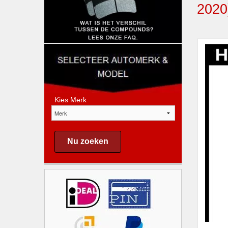
202
Kies Merk
Nu zoeken