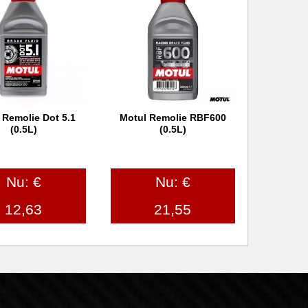
 Remolie Dot 5.1
Motul Remolie RBF600
 winkelwagen
In winkelwagen
(0.5L)
(0.5L)
Nu: €
Nu: €
12,63
21,55