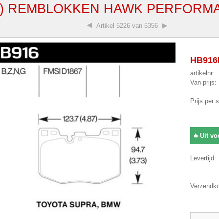
0) REMBLOKKEN HAWK PERFORMA
Artikel
5226 van 5356
HB916B
artikelnr:
Van prijs:
Prijs per 
Uit vo
Levertijd:
Verzendko