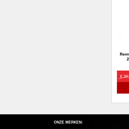
Remv
2
€ 30
ONZE MERKEN: