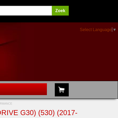
Select Language
▼
FORMANCE
IVE G30) (530) (2017-