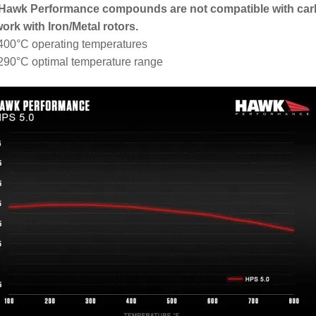
 Hawk Performance compounds are not compatible with car
work with Iron/Metal rotors.
400°C operating temperatures
290°C optimal temperature range