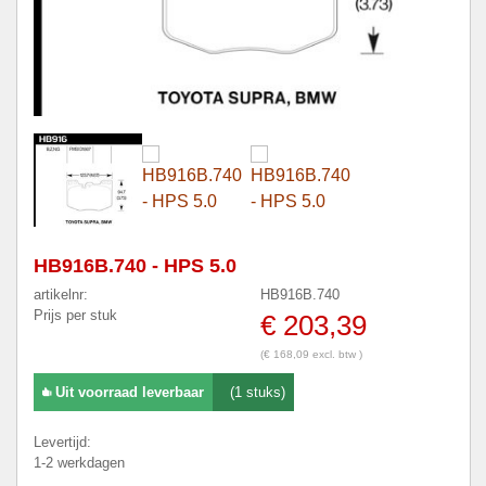
HB916B.740 - HPS 5.0
artikelnr:
HB916B.740
Prijs per stuk
€ 203,39
(€ 168,09 excl. btw )
Uit voorraad leverbaar
(1 stuks)
Levertijd:
1-2 werkdagen