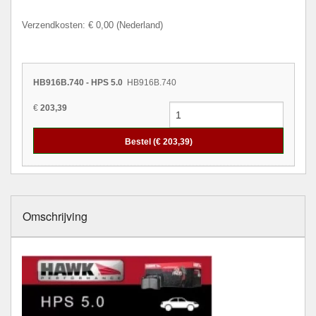
Verzendkosten: € 0,00 (Nederland)
HB916B.740 - HPS 5.0
HB916B.740
€
203,39
Bestel (€
203,39
)
Omschrijving