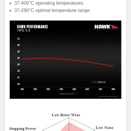
37-400°C operating temperatures
37-290°C optimal temperature range