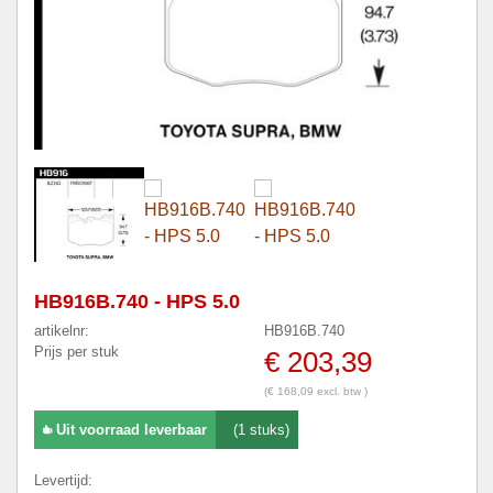
HB916B.740 - HPS 5.0
artikelnr:
HB916B.740
Prijs per stuk
€ 203,39
(€ 168,09 excl. btw )
Uit voorraad leverbaar
(1 stuks)
Levertijd: