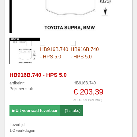
HB916B.740 - HPS 5.0
artikelnr:
HB916B.740
Prijs per stuk
€ 203,39
(€ 168,09 excl. btw )
Uit voorraad leverbaar
(1 stuks)
Levertijd:
1-2 werkdagen