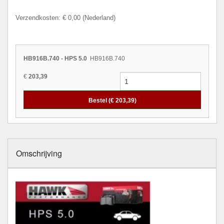
Verzendkosten: € 0,00 (Nederland)
HB916B.740 - HPS 5.0
HB916B.740
€
203,39
Bestel (€
203,39
)
Omschrijving