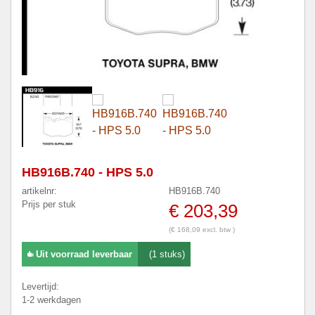
HB916B.740 - HPS 5.0
artikelnr:
HB916B.740
Prijs per stuk
€ 203,39
(€ 168,09 excl. btw )
Uit voorraad leverbaar
(1 stuks)
Levertijd:
1-2 werkdagen