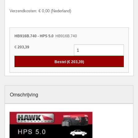
Verzendkosten: € 0,00 (Nederland)
HB916B.740 - HPS 5.0
HB916B.740
€
203,39
Bestel (€
203,39
)
Omschrijving