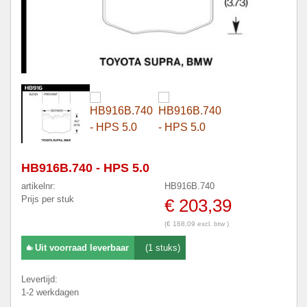
HB916B.740 - HPS 5.0
artikelnr:
HB916B.740
Prijs per stuk
€ 203,39
(€ 168,09 excl. btw )
Uit voorraad leverbaar
(1 stuks)
Levertijd:
1-2 werkdagen