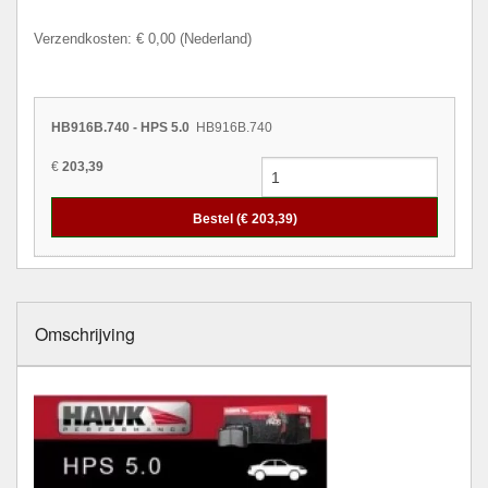
Verzendkosten: € 0,00 (Nederland)
HB916B.740 - HPS 5.0
HB916B.740
€
203,39
Bestel (€
203,39
)
Omschrijving