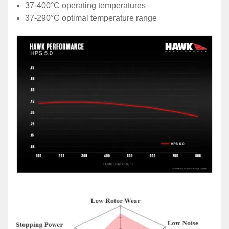
37-400°C operating temperatures
37-290°C optimal temperature range