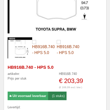
HB916B.740 - HPS 5.0
artikelnr:
HB916B.740
Prijs per stuk
€ 203,39
(€ 168,09 excl. btw )
Uit voorraad leverbaar
(1 stuks)
Levertijd: