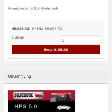
Verzendkosten: € 0,00 (Nederland)
HB365B.728 - HPS 5.0
HB365B.728
€
158,90
Bestel (€
158,90
)
Omschrijving