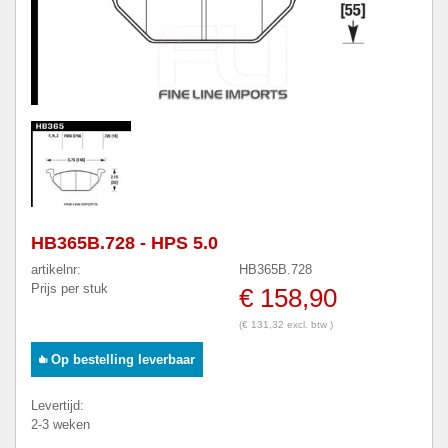
HB365B.728 - HPS 5.0
artikelnr:
HB365B.728
Prijs per stuk
€ 158,90
(€ 131,32 excl. btw )
Op bestelling leverbaar
Levertijd:
2-3 weken