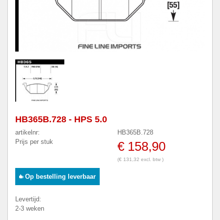
HB365B.728 - HPS 5.0
artikelnr:
HB365B.728
Prijs per stuk
€ 158,90
(€ 131,32 excl. btw )
Op bestelling leverbaar
Levertijd:
2-3 weken