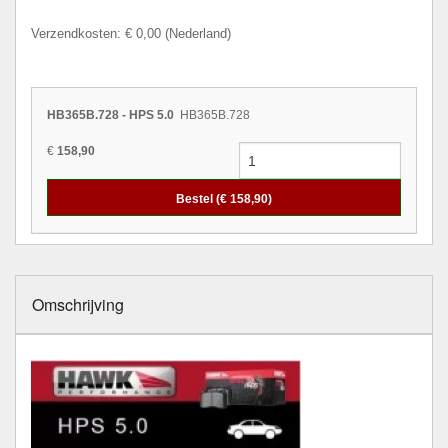
Verzendkosten: € 0,00 (Nederland)
HB365B.728 - HPS 5.0
HB365B.728
€
158,90
Bestel (€
158,90
)
Omschrijving