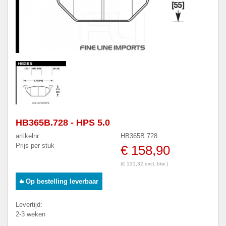
HB365B.728 - HPS 5.0
artikelnr:
HB365B.728
Prijs per stuk
€ 158,90
(€ 131,32 excl. btw )
Op bestelling leverbaar
Levertijd:
2-3 weken