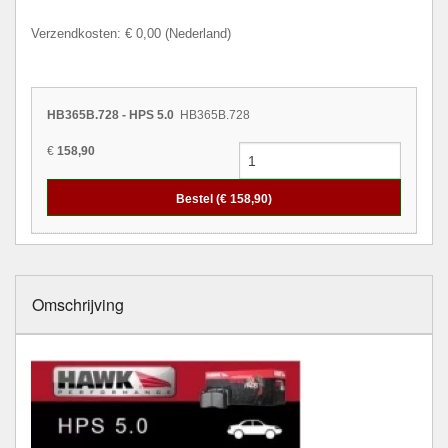
Verzendkosten: € 0,00 (Nederland)
HB365B.728 - HPS 5.0
HB365B.728
€
158,90
Bestel (€
158,90
)
Omschrijving